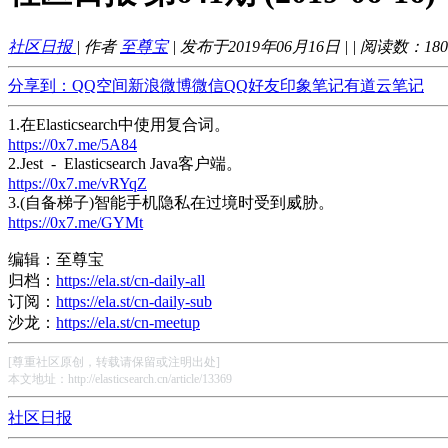
社区日报
| 作者
至尊宝
| 发布于2019年06月16日 |
| 阅读数：
180
分享到：
QQ空间
新浪微博
微信
QQ好友
印象笔记
有道云笔记
1.在Elasticsearch中使用复合词。
https://0x7.me/5A84
2.Jest - Elasticsearch Java客户端。
https://0x7.me/vRYqZ
3.(自备梯子)智能手机隐私在过境时受到威胁。
https://0x7.me/GYMt
编辑：至尊宝
归档：
https://ela.st/cn-daily-all
订阅：
https://ela.st/cn-daily-sub
沙龙：
https://ela.st/cn-meetup
[尊重社区原创，转载请保留或注明出处]
本文地址：http://elasticsearch.cn/article/13369
社区日报