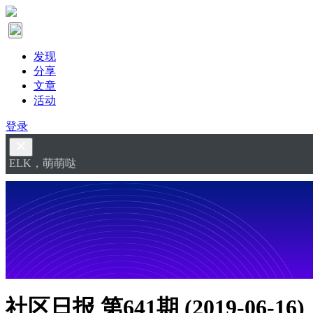
发现
分享
文章
活动
登录
ELK，萌萌哒
社区日报 第641期 (2019-06-16)