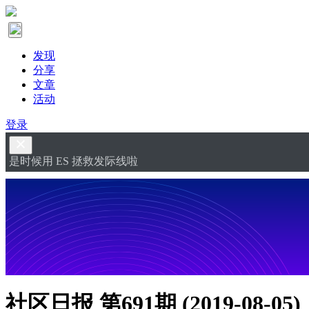
发现
分享
文章
活动
登录
是时候用 ES 拯救发际线啦
社区日报 第691期 (2019-08-05)