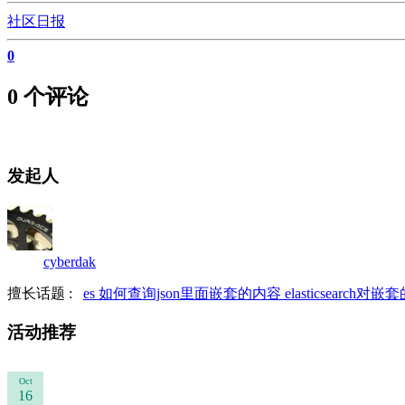
社区日报
0
0 个评论
发起人
cyberdak
擅长话题 :
es 如何查询json里面嵌套的内容
elasticsearch
活动推荐
Oct
16