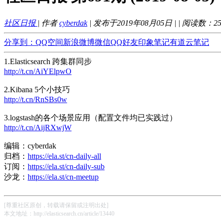
社区日报
| 作者
cyberdak
| 发布于2019年08月05日 |
| 阅读数：
2
分享到：
QQ空间
新浪微博
微信
QQ好友
印象笔记
有道云笔记
1.Elasticsearch 跨集群同步
http://t.cn/AiYElpwO
2.Kibana 5个小技巧
http://t.cn/RnSBs0w
3.logstash的各个场景应用（配置文件均已实践过）
http://t.cn/AijRXwjW
编辑：cyberdak
归档：
https://ela.st/cn-daily-all
订阅：
https://ela.st/cn-daily-sub
沙龙：
https://ela.st/cn-meetup
[尊重社区原创，转载请保留或注明出处]
本文地址：http://elasticsearch.cn/article/13440