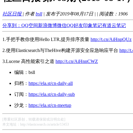
社区日报
| 作者
bsll
| 发布于2019年08月17日 |
| 阅读数：
1906
分享到：
QQ空间
新浪微博
微信
QQ好友
印象笔记
有道云笔记
1.手把手教你使用Hello LTR,提升排序质量
http://t.cn/AiHnpQUz
2.使用Elasticsearch与TheHive构建开源安全应急响应平台
http:/
3.Lucene 高性能索引之道
http://t.cn/AiHnnCWZ
编辑：bsll
归档：
https://ela.st/cn-daily-all
订阅：
https://ela.st/cn-daily-sub
沙龙：
https://ela.st/cn-meetup
[尊重社区原创，转载请保留或注明出处]
本文地址：http://elasticsearch.cn/article/13453