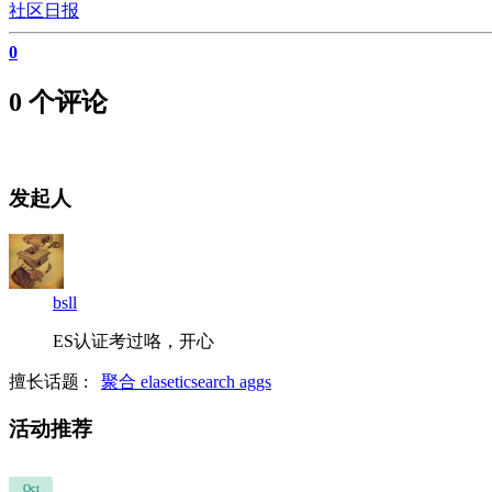
社区日报
0
0 个评论
发起人
bsll
ES认证考过咯，开心
擅长话题 :
聚合
elaseticsearch
aggs
活动推荐
Oct