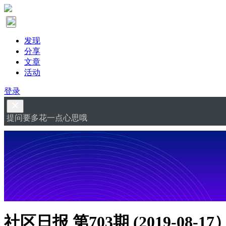
发现
分享
文章
活动
登录
提问要多花一点心思哦
社区日报 第703期 (2019-08-17