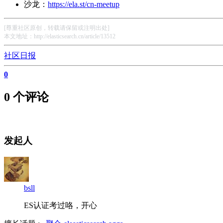
沙龙：
https://ela.st/cn-meetup
[尊重社区原创，转载请保留或注明出处]
本文地址：http://elasticsearch.cn/article/13512
社区日报
0
0 个评论
发起人
bsll
ES认证考过咯，开心