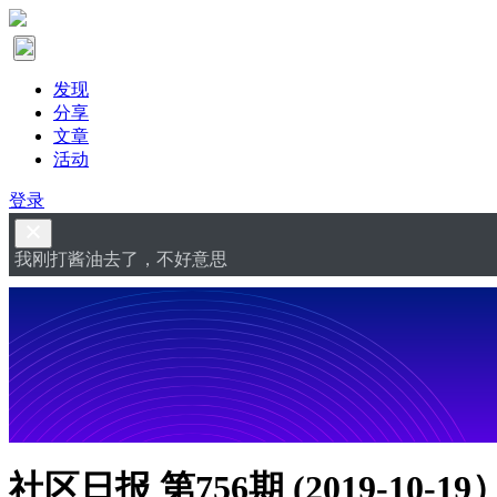
发现
分享
文章
活动
登录
我刚打酱油去了，不好意思
社区日报 第756期 (2019-10-19