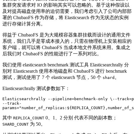
集群突发请求对 IO 的影响其实可以忽略的。基于这种假设以
及对提高磁盘使用率的迫切需要，我们考虑引入了公司内部部
署的 ChubaoFS 作为存储，将 Elasticsearch 作为无状态的实例
进行存储计算分离。
得益于 ChubaoFS 是为大规模容器集群挂载而设计的通用文件
系统，我们几乎是零成本接入的，只需在物理机上安装相应的
客户端，就可以将 ChubaoFS 当成本地文件系统来用。集成之
后我们对 ChubaoFS 的性能进行了一系列对比。
我们使用 elasticsearch benchmark 测试工具 Elasticsearchrally 分
别对 Elasticsearch 使用本地磁盘和 ChubaoFS 进行 benchmark
测试，测试使用了 7 个 elasticsearch 节点，50 个
。
shard
Elasticsearchrally 测试参数如下：
Elasticsearchrally --pipeline=benchmark-only \--track=p
--track-

params="number_of_replicas:${REPLICA_COUNT},number_of_s
其中
0、1、2 分别 代表不同的副本数；
REPLICA_COUNT
为 50。
SHARD_COUNT