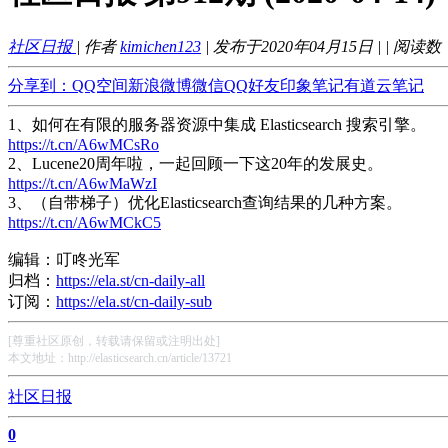
社区日报
| 作者
kimichen123
| 发布于2020年04月15日 |
| 阅读数
分享到：
QQ空间
新浪微博
微信
QQ好友
印象笔记
有道云笔记
1、如何在有限的服务器资源中集成 Elasticsearch 搜索引擎。
https://t.cn/A6wMCsRo
2、Lucene20周年啦，一起回顾一下这20年的发展史。
https://t.cn/A6wMaWzI
3、（自带梯子）优化Elasticsearch查询结果的几种方案。
https://t.cn/A6wMCkC5
编辑：叮咚光军
归档：
https://ela.st/cn-daily-all
订阅：
https://ela.st/cn-daily-sub
[尊重社区原创，转载请保留或注明出处]
本文地址：http://elasticsearch.cn/article/13721
社区日报
0