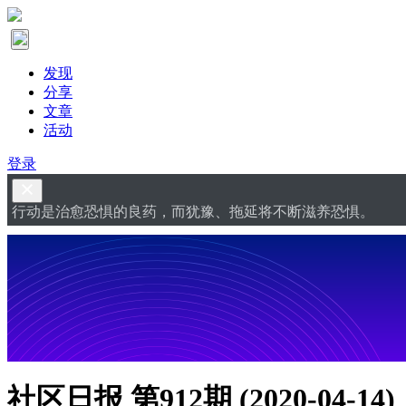
发现
分享
文章
活动
登录
行动是治愈恐惧的良药，而犹豫、拖延将不断滋养恐惧。
社区日报 第912期 (2020-04-14)