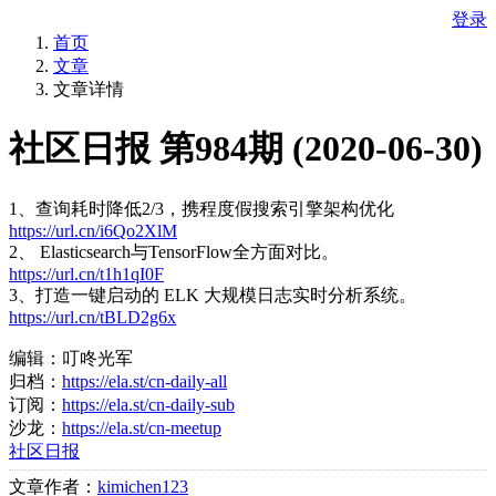
登录
首页
文章
文章详情
社区日报 第984期 (2020-06-30)
1、查询耗时降低2/3，携程度假搜索引擎架构优化
https://url.cn/i6Qo2XlM
2、 Elasticsearch与TensorFlow全方面对比。
https://url.cn/t1h1qI0F
3、打造一键启动的 ELK 大规模日志实时分析系统。
https://url.cn/tBLD2g6x
编辑：叮咚光军
归档：
https://ela.st/cn-daily-all
订阅：
https://ela.st/cn-daily-sub
沙龙：
https://ela.st/cn-meetup
社区日报
文章作者：
kimichen123