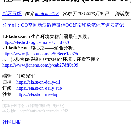
社区日报
| 作者
kimichen123
| 发布于2021年03月09日 |
| 阅读数
分享到：
QQ空间
新浪微博
微信
QQ好友
印象笔记
有道云笔记
1.Elasticsearch 生产环境集群部署最佳实践。
https://elastic.blog.csdn.net/ ... 58076
2.ElasticSearch核心之——聚合分析。
https://www.jianshu.com/p/596ece1ae75d
3.一步步带你搭建Elasticsearch环境，还看不懂？
https://www.jianshu.com/p/eab27dff0e99
编辑：叮咚光军
归档：
https://ela.st/cn-daily-all
订阅：
https://ela.st/cn-daily-sub
沙龙：
https://ela.st/cn-meetup
[尊重社区原创，转载请保留或注明出处]
本文地址：http://elasticsearch.cn/article/14262
社区日报