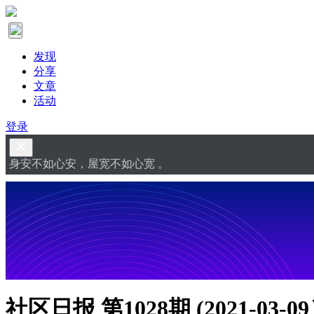
发现
分享
文章
活动
登录
身安不如心安，屋宽不如心宽 。
社区日报 第1028期 (2021-03-0