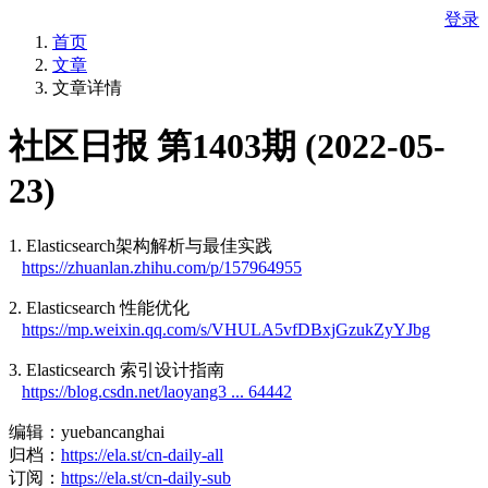
登录
首页
文章
文章详情
社区日报 第1403期 (2022-05-
23)
1. Elasticsearch架构解析与最佳实践
https://zhuanlan.zhihu.com/p/157964955
2. Elasticsearch 性能优化
https://mp.weixin.qq.com/s/VHULA5vfDBxjGzukZyYJbg
3. Elasticsearch 索引设计指南
https://blog.csdn.net/laoyang3 ... 64442
编辑：yuebancanghai
归档：
https://ela.st/cn-daily-all
订阅：
https://ela.st/cn-daily-sub