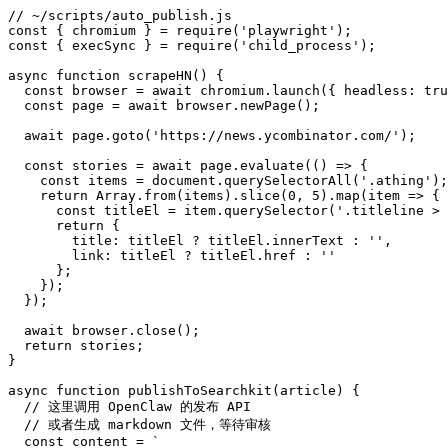
// ~/scripts/auto_publish.js

const { chromium } = require('playwright');

const { execSync } = require('child_process');

async function scrapeHN() {

  const browser = await chromium.launch({ headless: tru
  const page = await browser.newPage();

  await page.goto('https://news.ycombinator.com/');

  const stories = await page.evaluate(() => {

    const items = document.querySelectorAll('.athing');

    return Array.from(items).slice(0, 5).map(item => {

      const titleEl = item.querySelector('.titleline > 
      return {

        title: titleEl ? titleEl.innerText : '',

        link: titleEl ? titleEl.href : ''

      };

    });

  });

  await browser.close();

  return stories;

}

async function publishToSearchkit(article) {

  // 这里调用 OpenClaw 的发布 API

  // 或者生成 markdown 文件，等待审核

  const content = `
