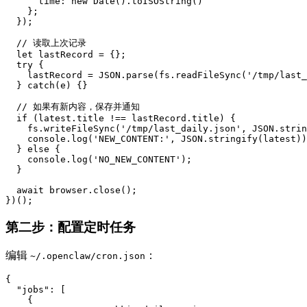
      time: new Date().toISOString()

    };

  });

  // 读取上次记录

  let lastRecord = {};

  try {

    lastRecord = JSON.parse(fs.readFileSync('/tmp/last_
  } catch(e) {}

  // 如果有新内容，保存并通知

  if (latest.title !== lastRecord.title) {

    fs.writeFileSync('/tmp/last_daily.json', JSON.strin
    console.log('NEW_CONTENT:', JSON.stringify(latest))
  } else {

    console.log('NO_NEW_CONTENT');

  }

  await browser.close();

})();
第二步：配置定时任务
编辑
：
~/.openclaw/cron.json
{

  "jobs": [

    {
