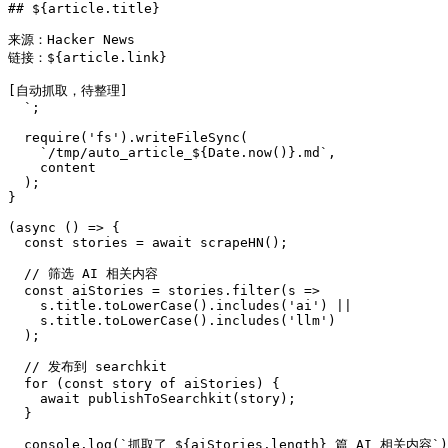
## ${article.title}

来源：Hacker News

链接：${article.link}

[自动抓取，待整理]

  `;

  require('fs').writeFileSync(

    `/tmp/auto_article_${Date.now()}.md`,

    content

  );

}

(async () => {

  const stories = await scrapeHN();

  // 筛选 AI 相关内容

  const aiStories = stories.filter(s => 

    s.title.toLowerCase().includes('ai') ||

    s.title.toLowerCase().includes('llm')

  );

  // 发布到 searchkit

  for (const story of aiStories) {

    await publishToSearchkit(story);

  }

  console.log(`抓取了 ${aiStories.length} 篇 AI 相关内容`);