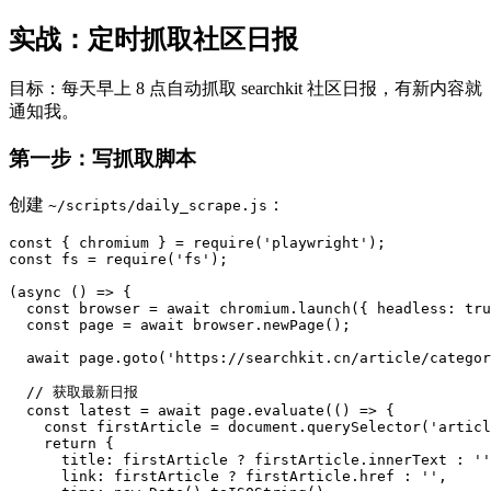
实战：定时抓取社区日报
目标：每天早上 8 点自动抓取 searchkit 社区日报，有新内容就
通知我。
第一步：写抓取脚本
创建
：
~/scripts/daily_scrape.js
const { chromium } = require('playwright');

const fs = require('fs');

(async () => {

  const browser = await chromium.launch({ headless: tru
  const page = await browser.newPage();

  await page.goto('https://searchkit.cn/article/categor
  // 获取最新日报

  const latest = await page.evaluate(() => {

    const firstArticle = document.querySelector('articl
    return {

      title: firstArticle ? firstArticle.innerText : ''
      link: firstArticle ? firstArticle.href : '',
