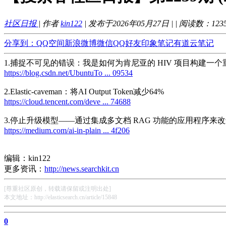
社区日报
| 作者
kin122
| 发布于2026年05月27日 |
| 阅读数：
123
分享到：
QQ空间
新浪微博
微信
QQ好友
印象笔记
有道云笔记
1.捕捉不可见的错误：我是如何为肯尼亚的 HIV 项目构建一个重复
https://blog.csdn.net/UbuntuTo ... 09534
2.Elastic-caveman：将AI Output Token减少64%
https://cloud.tencent.com/deve ... 74688
3.停止升级模型——通过集成多文档 RAG 功能的应用程序来改进检索功能（
https://medium.com/ai-in-plain ... 4f206
编辑：kin122
更多资讯：
http://news.searchkit.cn
[尊重社区原创，转载请保留或注明出处]
本文地址：http://elasticsearch.cn/article/15848
0