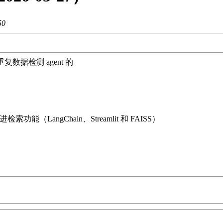
50
数据检测 agent 的
LangChain、Streamlit 和 FAISS）