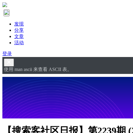
发现
分享
文章
活动
登录
使用 man ascii 来查看 ASCII 表。
【搜索客社区日报】第2239期 (20