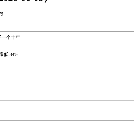
75
ra的下一个十年
存储降低 34%