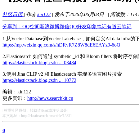
社区日报
| 作者
kin122
| 发布于2026年06月03日 |
| 阅读数：
114
分享到：
QQ空间
新浪微博
微信
QQ好友
印象笔记
有道云笔记
1.从Vector Database到Vector Lakebase，如何定义AI data inf
https://mp.weixin.qq.com/s/hDRvR7Z8W8dE6EAYz9-6oQ
2.Elasticsearch 如何通过 synthetic _id 和 Bloom filters 将时序
https://elasticstack.blog.csdn ... 03484
3.使用 Jina CLIP v2 和 Elasticsearch 实现多语言图片搜索
https://elasticstack.blog.csdn ... 10772
编辑：kin122
更多资讯：
http://news.searchkit.cn
[尊重社区原创，转载请保留或注明出处]
本文地址：http://elasticsearch.cn/article/15851
0