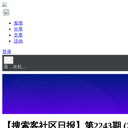
发现
分享
文章
活动
登录
看，灰机...
【搜索客社区日报】第2243期 (20