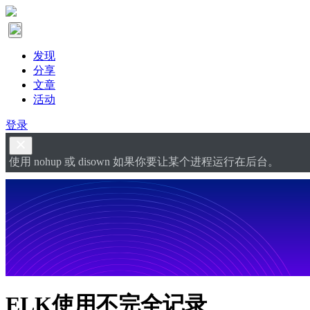
发现
分享
文章
活动
登录
使用 nohup 或 disown 如果你要让某个进程运行在后台。
ELK使用不完全记录