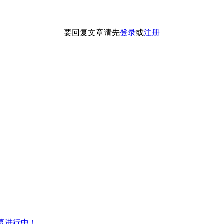
要回复文章请先
登录
或
注册
师招募进行中！