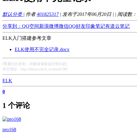
默认分类
| 作者
401825317
| 发布于2017年06月20日 |
| 阅读数：
分享到：
QQ空间
新浪微博
微信
QQ好友
印象笔记
有道云笔记
ELK入门搭建参考文章
ELK使用不完全记录.docx
[尊重社区原创，转载请保留或注明出处]
本文地址：http://elasticsearch.cn/article/188
ELK
0
1 个评论
pro168