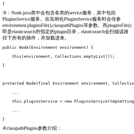
}
③：Node.java类中会包含各类的service服务，其中包括
PluginsService服务。在实例化PluginsService服务时会传参
environment.pluginsFile(),classpathPlugins等参数。而pluginsFile()
即是elasticsearch所指定的plugin目录，elasticsearch会扫描该路
径下所有的插件，并加载进来。
public Node(Environment environment) {
    this(environment, Collections.emptyList());
}
protected Node(final Environment environment, Collectio
    ...
    this.pluginsService = new PluginsService(tmpSetting
    ...
}
④classpathPlugins参数介绍：