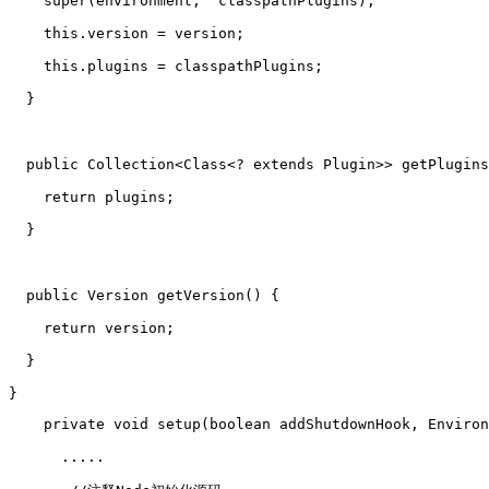
    super(environment,  classpathPlugins);
    this.version = version;
    this.plugins = classpathPlugins;
  }
  public Collection<Class<? extends Plugin>> getPlugins
    return plugins;
  }
  public Version getVersion() {
    return version;
  }
}
    private void setup(boolean addShutdownHook, Environ
      .....