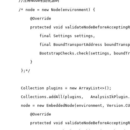
       //注释Node初始化源码
       /* node = new Node(environment) {
            @Override
            protected void validateNodeBeforeAcceptingR
                final Settings settings,
                final BoundTransportAddress boundTransp
                BootstrapChecks.check(settings, boundTr
            }
        };*/
        Collection plugins = new ArrayList<>();
        Collections.addAll(plugins,   AnalysisIkPlugin.
        node = new EmbeddedNode(environment, Version.CU
            @Override
            protected void validateNodeBeforeAcceptingR