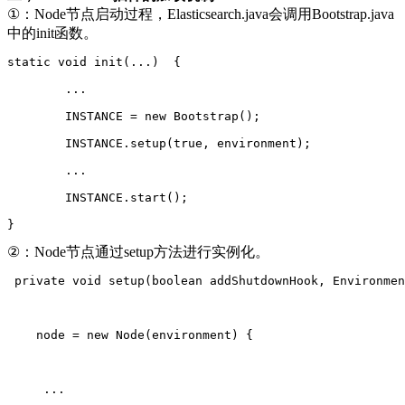
①：Node节点启动过程，Elasticsearch.java会调用Bootstrap.java
中的init函数。
static void init(...)  {
        ...
        INSTANCE = new Bootstrap();
        INSTANCE.setup(true, environment);
        ...
        INSTANCE.start();
}
②：Node节点通过setup方法进行实例化。
 private void setup(boolean addShutdownHook, Environmen
    node = new Node(environment) {
     ...