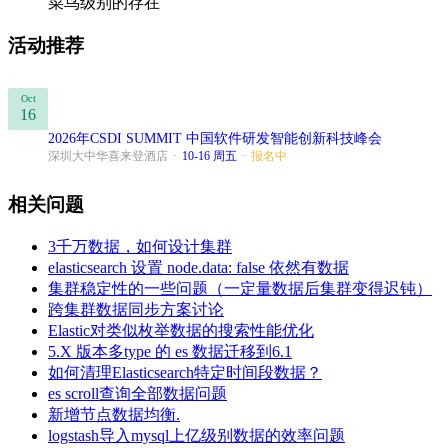
菜鸟级别的存在
活动推荐
Oct
16
2026年CSDI SUMMIT 中国软件研发智能创新科技峰会
深圳大中华喜来登酒店
·
10-16 周五
·
报名中
相关问题
3千万数据，如何设计集群
elasticsearch 设置 node.data: false 依然有数据
集群稳定性的一些问题（一定量数据后集群变得迟钝）
跨集群数据同步方案讨论
Elastic对类似枚举数据的搜索性能优化
5.X 版本多type 的 es 数据迁移到6.1
如何清理Elasticsearch特定时间段数据？
es scroll查询全部数据问题
新增节点数据均衡.
logstash导入mysql上亿级别数据的效率问题