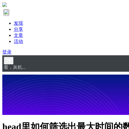
发现
分享
文章
活动
登录
看，灰机...
head里如何筛选出最大时间