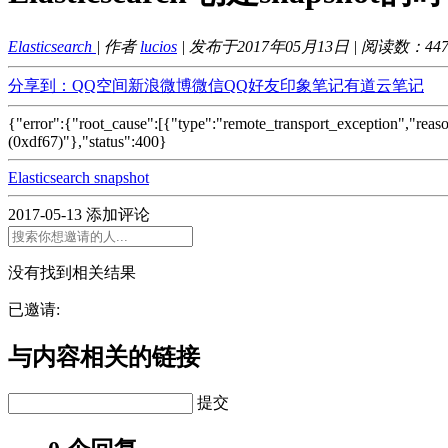
Elasticsearch
| 作者
lucios
| 发布于2017年05月13日 | 阅读数：
44
分享到：
QQ空间
新浪微博
微信
QQ好友
印象笔记
有道云笔记
{"error":{"root_cause":[{"type":"remote_transport_exception","reaso
(0xdf67)"},"status":400}
Elasticsearch snapshot
2017-05-13
添加评论
没有找到相关结果
已邀请:
与内容相关的链接
提交