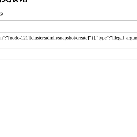
79
n":"[node-121][cluster:admin/snapshot/create]"}],"type":"illegal_arg