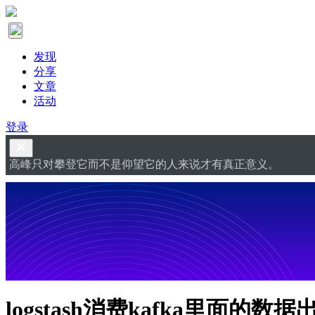
发现
分享
文章
活动
登录
高峰只对攀登它而不是仰望它的人来说才有真正意义。
logstash消费kafka里面