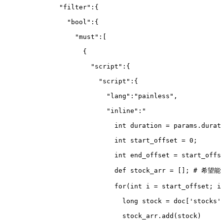
              "filter":{
                "bool":{
                  "must":
[
                    {
                      "script":{
                        "script":{
                          "lang":"painless",
                          "inline":"
                            int duration = params.durat
                            int start_offset = 0;
                            int end_offset = start_offs
                            def stock_arr = 
[
]; # 希望
                            for(int i = start_offset; i
                              long stock = doc
[
'stocks'
                              stock_arr.add(stock)