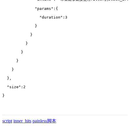
              "params":{
                "duration":3
              }
            }
          }
        }
      }
    }
  },
  "size":2
}
script
inner_hits
painless脚本