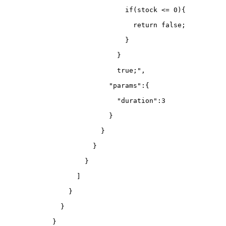
                              if(stock <= 0){
                                return false;
                              }
                            }
                            true;",
                          "params":{
                            "duration":3
                          }
                        }
                      }
                    }
                  ]
                }
              }
            }