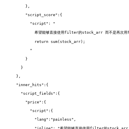
          },
          "script_score":{
            "script": "
              希望能够直接使用filter的stock_arr 而不是再次
              return sum(stock_arr);
            "
          }
        }
      },
      "inner_hits":{
        "script_fields":{
          "price":{
            "script":{
              "lang":"painless",
              "inline": "希望能够直接使用filter的stock_