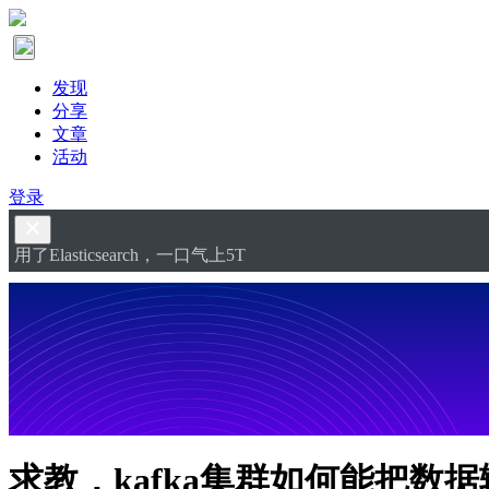
发现
分享
文章
活动
登录
用了Elasticsearch，一口气上5T
求教，kafka集群如何能把数据输出到logs