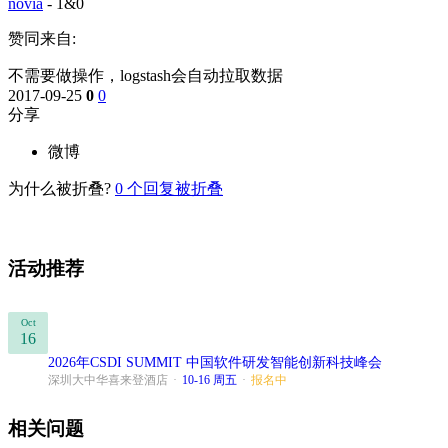
novia
-
1&0
赞同来自:
不需要做操作，logstash会自动拉取数据
2017-09-25
0
0
分享
微博
为什么被折叠?
0
个回复被折叠
活动推荐
Oct
16
2026年CSDI SUMMIT 中国软件研发智能创新科技峰会
深圳大中华喜来登酒店
·
10-16 周五
·
报名中
相关问题