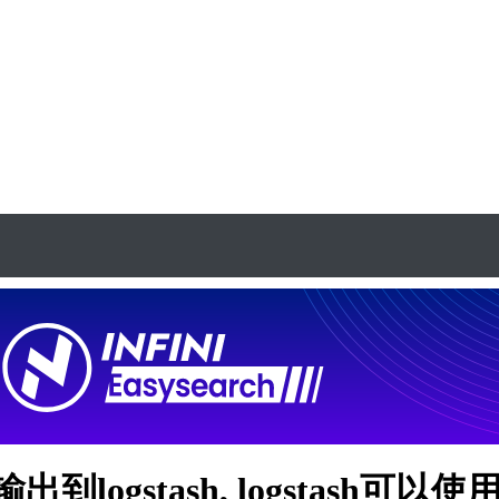
tash, logstash可以使用logsta