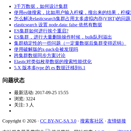
3千万数据，如何设计集群
使用es做搜索，比如用户输入柠檬，搜出来的结果，柠
怎么解决elasticsearch集群占用太多虚拟内存(VI
elasticsearch 设置 node.data: false 依然有数据
ES集群如何进行挨个重启?
ES集群，进行大量删除操作时候，bulk队列溢出
集群稳定性的一些问题（一定量数据后集群变得迟钝）
使用破解版的x-pack会被发现吗
跨集群数据同步方案讨论
Elastic对类似枚举数据的搜索性能优化
5.X 版本多type 的 es 数据迁移到6.1
问题状态
最新活动:
2017-09-25 15:55
浏览:
3224
关注:
3
人
Copyright © 2026 ·
CC BY-NC-SA 3.0
·
搜索客社区
·
友情链接