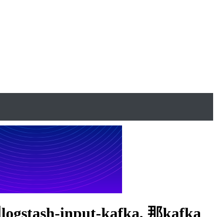
sh-input-kafka, 那kafka