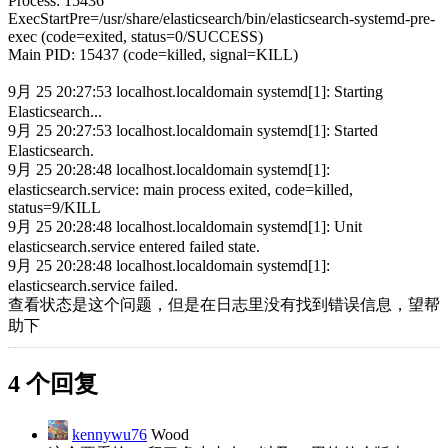
Process: 15436
ExecStartPre=/usr/share/elasticsearch/bin/elasticsearch-systemd-pre-
exec (code=exited, status=0/SUCCESS)
Main PID: 15437 (code=killed, signal=KILL)
9月 25 20:27:53 localhost.localdomain systemd[1]: Starting
Elasticsearch...
9月 25 20:27:53 localhost.localdomain systemd[1]: Started
Elasticsearch.
9月 25 20:28:48 localhost.localdomain systemd[1]:
elasticsearch.service: main process exited, code=killed,
status=9/KILL
9月 25 20:28:48 localhost.localdomain systemd[1]: Unit
elasticsearch.service entered failed state.
9月 25 20:28:48 localhost.localdomain systemd[1]:
elasticsearch.service failed.
查看状态是这个问题，但是在日志里没有找到错误信息，望帮
助下
4 个回复
kennywu76
Wood