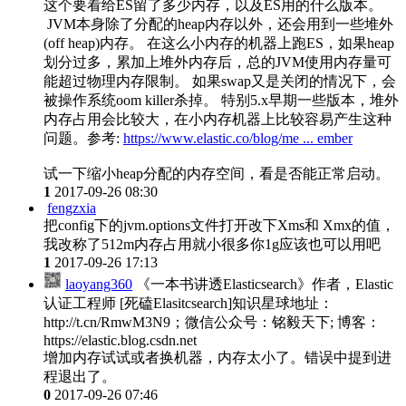
这个要看给ES留了多少内存，以及ES用的什么版本。
JVM本身除了分配的heap内存以外，还会用到一些堆外
(off heap)内存。 在这么小内存的机器上跑ES，如果heap
划分过多，累加上堆外内存后，总的JVM使用内存量可
能超过物理内存限制。 如果swap又是关闭的情况下，会
被操作系统oom killer杀掉。 特别5.x早期一些版本，堆外
内存占用会比较大，在小内存机器上比较容易产生这种
问题。参考:
https://www.elastic.co/blog/me ... ember
试一下缩小heap分配的内存空间，看是否能正常启动。
1
2017-09-26 08:30
fengzxia
把config下的jvm.options文件打开改下Xms和 Xmx的值，
我改称了512m内存占用就小很多你1g应该也可以用吧
1
2017-09-26 17:13
laoyang360
《一本书讲透Elasticsearch》作者，Elastic
认证工程师 [死磕Elasitcsearch]知识星球地址：
http://t.cn/RmwM3N9；微信公众号：铭毅天下; 博客：
https://elastic.blog.csdn.net
增加内存试试或者换机器，内存太小了。错误中提到进
程退出了。
0
2017-09-26 07:46