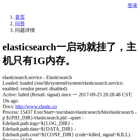
登录
首页
问答
问题详情
elasticsearch一启动就挂了，主
机只有1G内存。
elasticsearch.service - Elasticsearch
Loaded: loaded (/usr/lib/systemd/system/elasticsearch.service;
enabled; vendor preset: disabled)
Active: failed (Result: signal) since 一 2017-09-25 20:28:48 CST;
19s ago
Docs:
http://www.elastic.co
Process: 15437 ExecStart=/usr/share/elasticsearch/bin/elasticsearch -
p ${PID_DIR}/elasticsearch.pid --quiet -
Edefault.path.logs=${LOG_DIR} -
Edefault.path.data=${DATA_DIR} -
Edefault.path.conf=${CONF_DIR} (code=killed, signal=KILL)