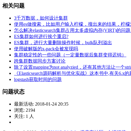
相关问题
3千万数据，如何设计集群
使用es做搜索，比如用户输入柠檬，搜出来的结果，柠
怎么解决elasticsearch集群占用太多虚拟内存(VI
ES集群如何进行挨个重启?
ES集群，进行大量删除操作时候，bulk队列溢出
使用破解版的x-pack会被发现吗
集群稳定性的一些问题（一定量数据后集群变得迟钝）
跨集群数据同步方案讨论
除了设置mapping为not analyzied，还有其他方法让一个s
《Elasticsearch源码解析与优化实战》这本书中,有关6.
logstash获取时间的问题
问题状态
最新活动:
2018-01-24 20:35
浏览:
2194
关注:
1
人