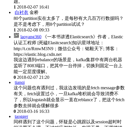
题。
1
2018-02-07 16:41
白衬衣
金桥
80个partition实在太多了，是每秒有大几百万行数据吗？
是不是考虑下，用8个partition试试？
1
2018-02-08 09:33
laoyang360
《一本书讲透Elasticsearch》作者，Elastic
认证工程师 [死磕Elasitcsearch]知识星球地址：
http://t.cn/RmwM3N9；微信公众号：铭毅天下; 博客：
https://elastic.blog.csdn.net
我这边遇到rebalance的场景是，kafka集群中有两台机器
监听了8083端口，把其中一台停掉，切换到固定一台上
能一定层度缓解。
0
2018-02-07 21:20
tianqi
这个问题也有遇到过，我这边发现的是fetch message参数
有关，fetch设置过小，一旦kafka堆积就会导致消费不
了，所以logstash就会显示一直在reblance了，把这个fetch
参数去掉就会缓解很多
0
2018-03-16 16:33
taogger
同样遇到了这个问题，怀疑是心跳跟以及session超时时