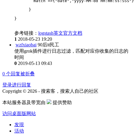
        match =>{"date","yyyy-MM-dd HH:mm:ss:SSS"}
      }
}
参考链接：
logstash英文官方文档
1
2018-05-23 19:20
wzfxiaobai
90后it民工
使用grok插件进行日志过滤，匹配对应你收集的日志的
时间
0
2019-05-13 09:43
0
个回复被折叠
登录进行回复
Copyright © 2026 - 搜索客，搜索人自己的社区
本站服务器及带宽由
提供赞助
访问桌面版网站
发现
活动