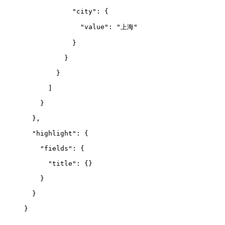
            "city": {
              "value": "上海"
            }
          }
        }
      ]
    }
  },
  "highlight": {
    "fields": {
      "title": {}
    }
  }
}