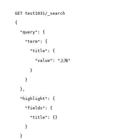
GET test1031/_search
{
  "query": {
    "term": {
      "title": {
        "value": "上海"
      }
    }
  },
  "highlight": {
    "fields": {
      "title": {}
    }
  }