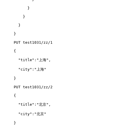
      }
    }
  }
}
PUT test1031/zz/1
{
  "title":"上海",
  "city":"上海"
}
PUT test1031/zz/2
{
  "title":"北京",
  "city":"北京"
}