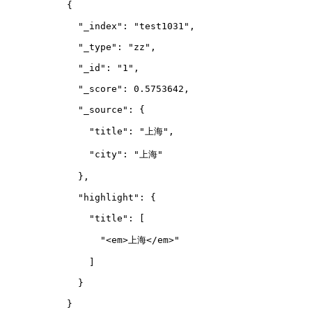
      {
        "_index": "test1031",
        "_type": "zz",
        "_id": "1",
        "_score": 0.5753642,
        "_source": {
          "title": "上海",
          "city": "上海"
        },
        "highlight": {
          "title": 
[
            "<em>上海</em>"
          ]
        }
      }