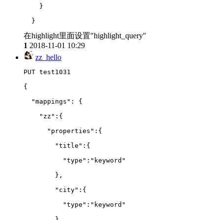
    }
  }
在highlight里面设置"highlight_query"
1
2018-11-01 10:29
zz_hello
PUT test1031
{
  "mappings": {
    "zz":{
      "properties":{
        "title":{
          "type":"keyword"
        },
        "city":{
          "type":"keyword"
        }