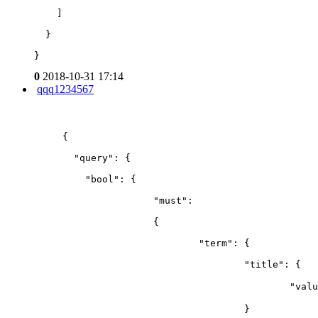
    ]
  }
}
0
2018-10-31 17:14
qqq1234567
{
  "query": {
    "bool": {
		"must": 
		{
			"term": {
				"title": {
					"
				}