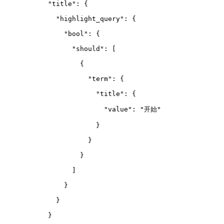
      "title": {
        "highlight_query": {
          "bool": {
            "should": 
[
              {
                "term": {
                  "title": {
                    "value": "开始"
                  }
                }
              }
            ]
          }
        }
      }