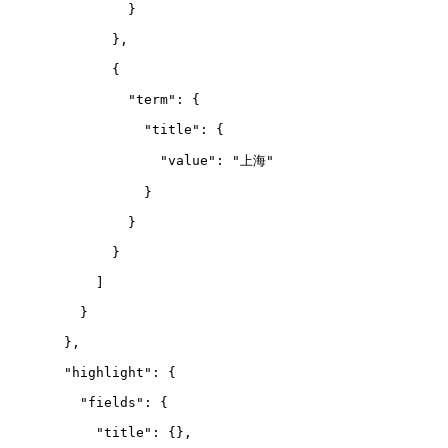
          }
        },
        {
          "term": {
            "title": {
              "value": "上海"
            }
          }
        }
      ]
    }
  },
  "highlight": {
    "fields": {
      "title": {},