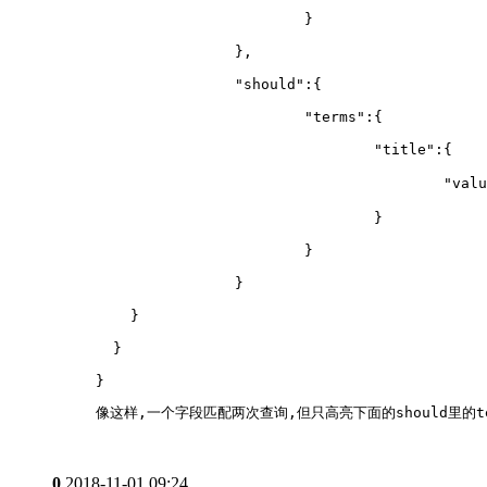
			}
		},
		"should":{
			"terms":{
				"title":{
					
				}
			}
		} 
    }
  }
}
像这样,一个字段匹配两次查询,但只高亮下面的should里的te
0
2018-11-01 09:24