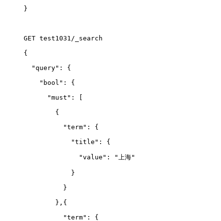
}
GET test1031/_search
{
  "query": {
    "bool": {
      "must": 
[
        {
          "term": {
            "title": {
              "value": "上海"
            }
          }
        },{
          "term": {