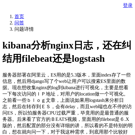
登录
首页
问答
问题详情
kibana分析nginx日志，还在纠
结用filebeat还是logstash
服务器部署在阿里云，ES用的是5.3版本，里面index存了一些
信息，然后用django写了个web让用户可以搜索ES里面的数
据。现在想收集nginx的log到kibana进行可视化，主要是想看
一下每次访问的ＩＰ地址，对用户的location做一个可视化。
之前看一些ｂｌｏｇ文章，上面说如果用logstash来分析日
志，然后在转存到ＥＳ，会有delay，而且web端也在不停的访
问ES，所以怕服务器CPU过载严重，毕竟用的是最普通的服
务器。后来看了官方的ＢEATS视频，里面用的filebeat是６.X
版的，然后配置的部分没有详细的讲，所以看的不是特别的明
白，想在就向问一下，对于我这种需求，到底用那个比较好