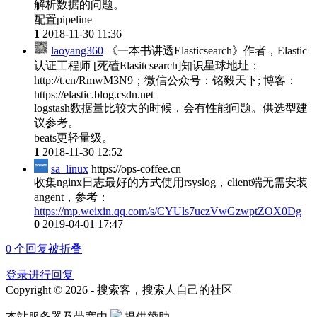
解析数据的问题。
配置pipeline
1
2018-11-30 11:36
laoyang360
《一本书讲透Elasticsearch》作者，Elastic
认证工程师 [死磕Elasitcsearch]知识星球地址：
http://t.cn/RmwM3N9；微信公众号：铭毅天下; 博客：
https://elastic.blog.csdn.net
logstash数据量比较大的时候，会有性能问题。供选型建
议参考。
beats更轻量级。
1
2018-11-30 12:52
sa_linux
https://ops-coffee.cn
收集nginx日志最好的方式使用rsyslog，client端无需安装
angent，参考：
https://mp.weixin.qq.com/s/CYUls7uczVwGzwptZOX0Dg
0
2019-04-01 17:47
0
个回复被折叠
登录进行回复
Copyright © 2026 - 搜索客，搜索人自己的社区
本站服务器及带宽由
提供赞助