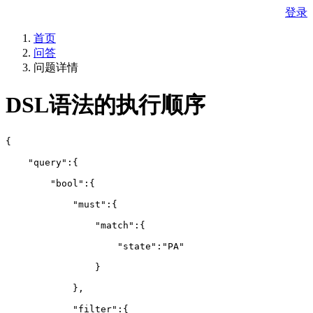
登录
首页
问答
问题详情
DSL语法的执行顺序
{
    "query":{
        "bool":{
            "must":{
                "match":{
                    "state":"PA"
                }
            },
            "filter":{