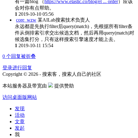
有一篇blog （
https://www.elastic.co/blog/el ... order
）应该
会对你有点帮助。
1
2019-10-10 05:56
core_wzw
某AILab搜索技术负责人
永远都是先执行filter后query(match)，先根据所有filter条
件从倒排索引求交出候选文档，然后再用query(match)对
候选集打分，只有这样搜索引擎速度才能上去。
1
2019-10-11 15:54
0
个回复被折叠
登录进行回复
Copyright © 2026 - 搜索客，搜索人自己的社区
本站服务器及带宽由
提供赞助
访问桌面版网站
发现
活动
文章
发起
我