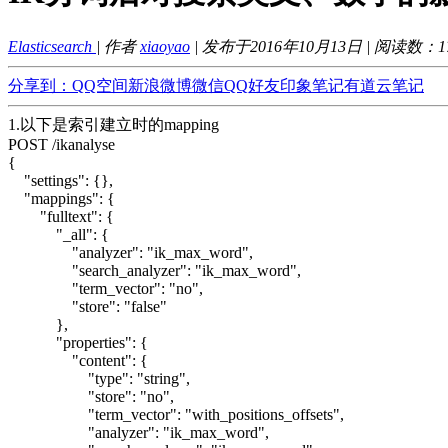
Elasticsearch
| 作者
xiaoyao
| 发布于2016年10月13日 | 阅读数：
1
分享到：
QQ空间
新浪微博
微信
QQ好友
印象笔记
有道云笔记
1.以下是索引建立时的mapping
POST /ikanalyse
{
"settings": {},
"mappings": {
"fulltext": {
"_all": {
"analyzer": "ik_max_word",
"search_analyzer": "ik_max_word",
"term_vector": "no",
"store": "false"
},
"properties": {
"content": {
"type": "string",
"store": "no",
"term_vector": "with_positions_offsets",
"analyzer": "ik_max_word",