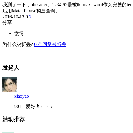
我测了一下，abcsader、1234.92是被ik_max_word作
后用MatchPhrase构造查询。
2016-10-13
0
7
分享
微博
为什么被折叠?
0
个回复被折叠
发起人
xiaoyao
90 IT 爱好者 elastic
活动推荐