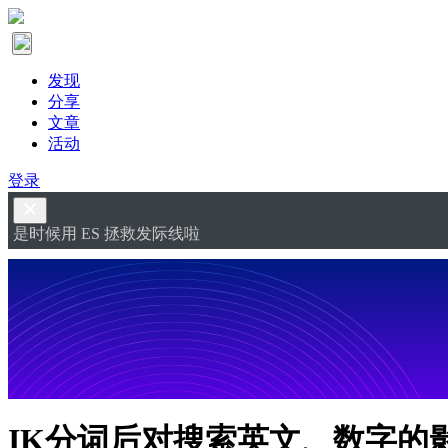
发现
分享
文章
活动
登录
是时候用 ES 拯救发际线啦
IK分词后对搜索英文、数字的