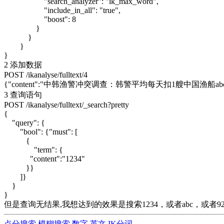
"search_analyzer": "ik_max_word",
"include_in_all": "true",
"boost": 8
}
}
}
}
2 添加数据
POST /ikanalyse/fulltext/4
{"content":"中韩渔警冲突调查：韩警平均每天扣1艘中国渔船abcsad
3 查询语句
POST /ikanalyse/fulltext/_search?pretty
{
"query": {
"bool": {"must": [
{
"term": {
"content":"1234"
}}
]}
}
}
但是查询无结果,我想达到的效果是搜索1234，或者abc，
点分搜索
模糊搜索
数字
英文
IK分词