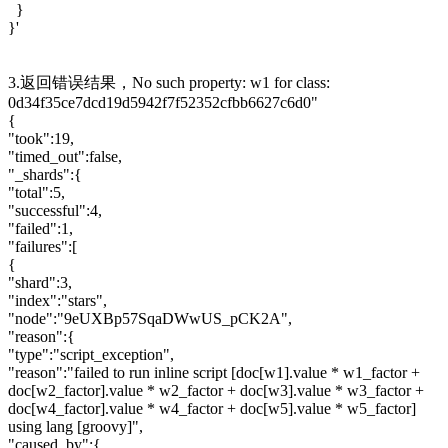
}
}'
3.返回错误结果，No such property: w1 for class:
0d34f35ce7dcd19d5942f7f52352cfbb6627c6d0"
{
"took":19,
"timed_out":false,
"_shards":{
"total":5,
"successful":4,
"failed":1,
"failures":[
{
"shard":3,
"index":"stars",
"node":"9eUXBp57SqaDWwUS_pCK2A",
"reason":{
"type":"script_exception",
"reason":"failed to run inline script [doc[w1].value * w1_factor +
doc[w2_factor].value * w2_factor + doc[w3].value * w3_factor +
doc[w4_factor].value * w4_factor + doc[w5].value * w5_factor]
using lang [groovy]",
"caused_by":{