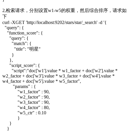
2,检索请求，分别设置w1-w5的权重，然后综合排序，请求如
下
curl -XGET 'http://localhost:9202/stars/star/_search' -d '{
"query": {
"function_score": {
"query": {
"match": {
"title": "明星"
}
},
"script_score": {
"script":"doc['w1'].value * w1_factor + doc['w2'].value *
w2_factor + doc['w3'].value * w3_factor + doc['w4'].value *
w4_factor + doc['w5'].value * w5_factor",
"params" : {
"w1_factor" : 90,
"w2_factor" : 90,
"w3_factor" : 90,
"w4_factor" : 80,
"w5_ctr" : 0.10
}
}
}