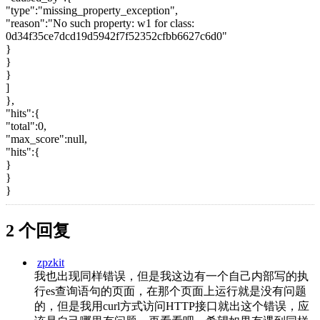
"type":"missing_property_exception",
"reason":"No such property: w1 for class:
0d34f35ce7dcd19d5942f7f52352cfbb6627c6d0"
}
}
}
]
},
"hits":{
"total":0,
"max_score":null,
"hits":{
}
}
}
2 个回复
zpzkit
我也出现同样错误，但是我这边有一个自己内部写的执
行es查询语句的页面，在那个页面上运行就是没有问题
的，但是我用curl方式访问HTTP接口就出这个错误，应