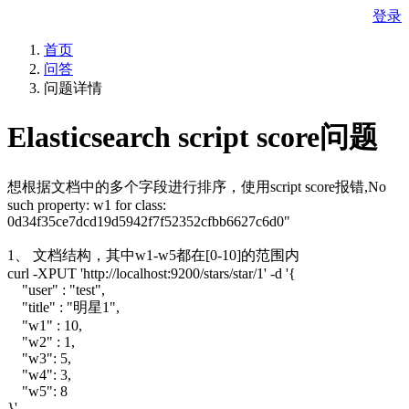
登录
首页
问答
问题详情
Elasticsearch script score问题
想根据文档中的多个字段进行排序，使用script score报错,No
such property: w1 for class:
0d34f35ce7dcd19d5942f7f52352cfbb6627c6d0"
1、 文档结构，其中w1-w5都在[0-10]的范围内
curl -XPUT 'http://localhost:9200/stars/star/1' -d '{
"user" : "test",
"title" : "明星1",
"w1" : 10,
"w2" : 1,
"w3": 5,
"w4": 3,
"w5": 8
}'