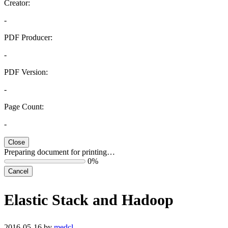
Creator:
-
PDF Producer:
-
PDF Version:
-
Page Count:
-
Close
Preparing document for printing…
0%
Cancel
Elastic Stack and Hadoop
2016-05-16 by
medcl