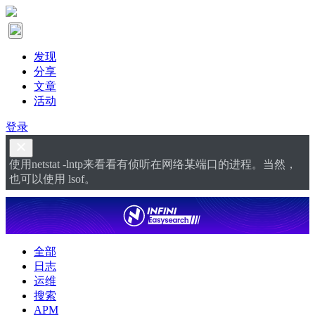
发现
分享
文章
活动
登录
使用netstat -lntp来看看有侦听在网络某端口的进程。当然，
也可以使用 lsof。
全部
日志
运维
搜索
APM