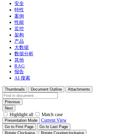
安全
特性
案例
性能
监控
架构
产品
大数据
数据分析
其他
RAG
报告
AI 搜索
Thumbnails
Document Outline
Attachments
Previous
Next
Highlight all
Match case
Current View
Presentation Mode
Go to First Page
Go to Last Page
Rotate Clockwise
Rotate Counterclockwise