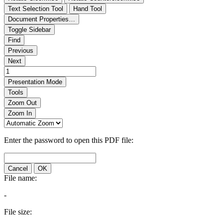
Text Selection Tool
Hand Tool
Document Properties…
Toggle Sidebar
Find
Previous
Next
Presentation Mode
Tools
Zoom Out
Zoom In
Enter the password to open this PDF file:
Cancel
OK
File name:
-
File size: