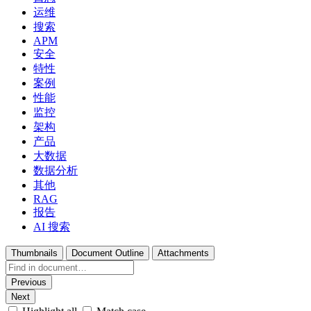
运维
搜索
APM
安全
特性
案例
性能
监控
架构
产品
大数据
数据分析
其他
RAG
报告
AI 搜索
Thumbnails
Document Outline
Attachments
Previous
Next