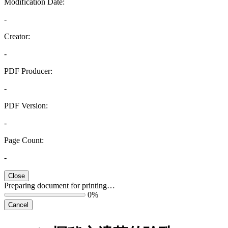
Modification Date:
-
Creator:
-
PDF Producer:
-
PDF Version:
-
Page Count:
-
Close
Preparing document for printing…
0%
Cancel