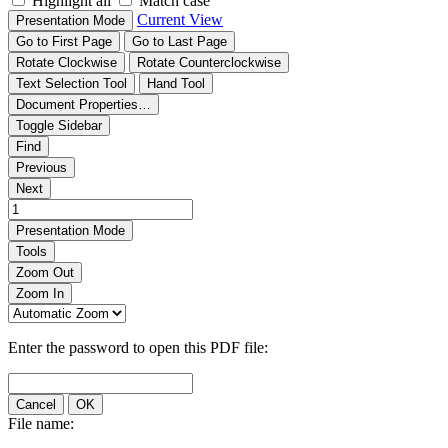
Highlight all
Match case
Current View
Presentation Mode
Go to First Page
Go to Last Page
Rotate Clockwise
Rotate Counterclockwise
Text Selection Tool
Hand Tool
Document Properties…
Toggle Sidebar
Find
Previous
Next
Presentation Mode
Tools
Zoom Out
Zoom In
Enter the password to open this PDF file:
Cancel
OK
File name: