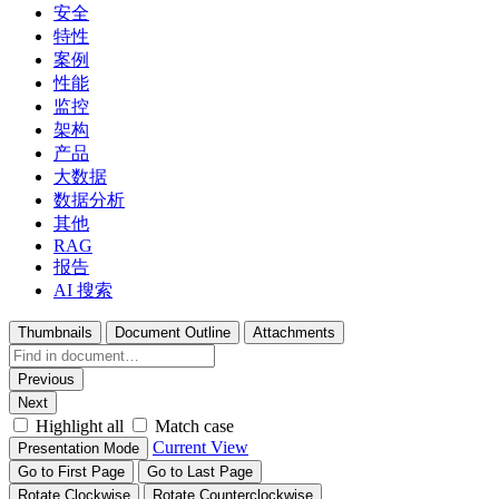
安全
特性
案例
性能
监控
架构
产品
大数据
数据分析
其他
RAG
报告
AI 搜索
Thumbnails
Document Outline
Attachments
Previous
Next
Highlight all
Match case
Current View
Presentation Mode
Go to First Page
Go to Last Page
Rotate Clockwise
Rotate Counterclockwise