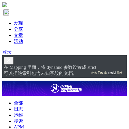
发现
分享
文章
活动
登录
在 Mapping 里面，将 dynamic 参数设置成 strict
此条 Tips 由
medcl
贡献。
可以拒绝索引包含未知字段的文档。
全部
日志
运维
搜索
APM