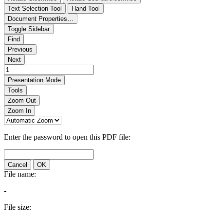
Text Selection Tool
Hand Tool
Document Properties…
Toggle Sidebar
Find
Previous
Next
Presentation Mode
Tools
Zoom Out
Zoom In
Enter the password to open this PDF file:
Cancel
OK
File name:
-
File size: