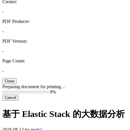
Creator:
-
PDF Producer:
-
PDF Version:
-
Page Count:
-
Close
Preparing document for printing…
0%
Cancel
基于 Elastic Stack 的大数据分析
2018-08-12 by
medcl