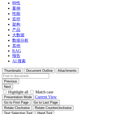
特性
案例
性能
监控
架构
产品
大数据
数据分析
其他
RAG
报告
AI 搜索
Thumbnails
Document Outline
Attachments
Previous
Next
Highlight all
Match case
Current View
Presentation Mode
Go to First Page
Go to Last Page
Rotate Clockwise
Rotate Counterclockwise
Text Selection Tool
Hand Tool