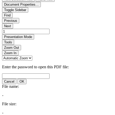
Document Properties…
Toggle Sidebar
Find
Previous
Next
Presentation Mode
Tools
Zoom Out
Zoom In
Enter the password to open this PDF file:
Cancel
OK
File name:
-
File size:
-