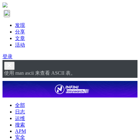
发现
分享
文章
活动
登录
使用 man ascii 来查看 ASCII 表。
全部
日志
运维
搜索
APM
安全