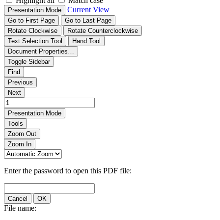
Highlight all
Match case
Current View
Presentation Mode
Go to First Page
Go to Last Page
Rotate Clockwise
Rotate Counterclockwise
Text Selection Tool
Hand Tool
Document Properties…
Toggle Sidebar
Find
Previous
Next
Presentation Mode
Tools
Zoom Out
Zoom In
Enter the password to open this PDF file:
Cancel
OK
File name: