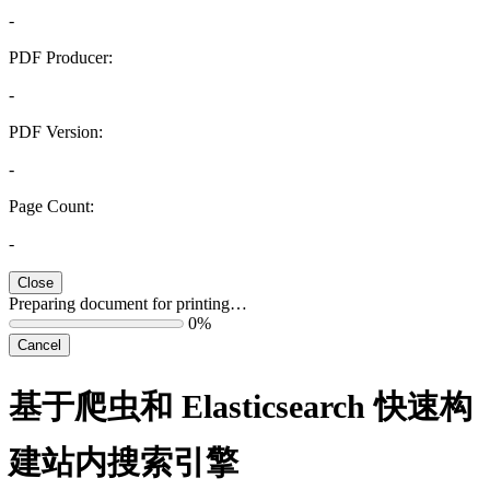
-
PDF Producer:
-
PDF Version:
-
Page Count:
-
Close
Preparing document for printing…
0%
Cancel
基于爬虫和 Elasticsearch 快速构
建站内搜索引擎