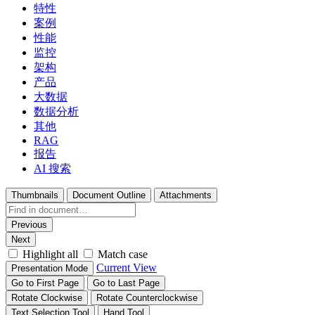
特性
案例
性能
监控
架构
产品
大数据
数据分析
其他
RAG
报告
AI 搜索
Thumbnails
Document Outline
Attachments
Previous
Next
Highlight all
Match case
Current View
Presentation Mode
Go to First Page
Go to Last Page
Rotate Clockwise
Rotate Counterclockwise
Text Selection Tool
Hand Tool