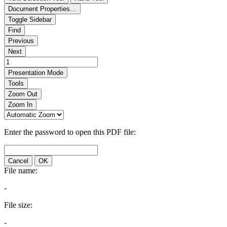
Document Properties…
Toggle Sidebar
Find
Previous
Next
Presentation Mode
Tools
Zoom Out
Zoom In
Enter the password to open this PDF file:
Cancel
OK
File name:
-
File size:
-