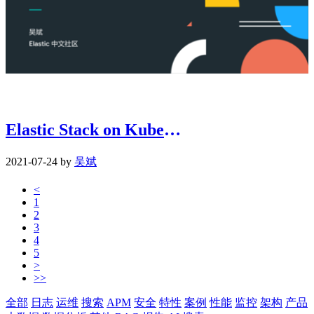
Elastic Stack on Kubernetes 实践方案
2021-07-24 by
吴斌
<
1
2
3
4
5
>
>>
全部
日志
运维
搜索
APM
安全
特性
案例
性能
监控
架构
产品