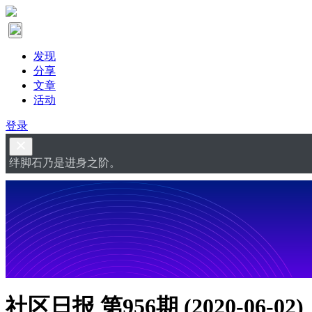
发现
分享
文章
活动
登录
绊脚石乃是进身之阶。
社区日报 第956期 (2020-06-02)