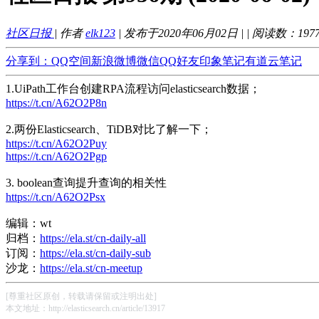
社区日报
| 作者
elk123
| 发布于2020年06月02日 |
| 阅读数：
197
分享到：
QQ空间
新浪微博
微信
QQ好友
印象笔记
有道云笔记
1.UiPath工作台创建RPA流程访问elasticsearch数据；
https://t.cn/A62O2P8n
2.两份Elasticsearch、TiDB对比了解一下；
https://t.cn/A62O2Puy
https://t.cn/A62O2Pgp
3. boolean查询提升查询的相关性
https://t.cn/A62O2Psx
编辑：wt
归档：
https://ela.st/cn-daily-all
订阅：
https://ela.st/cn-daily-sub
沙龙：
https://ela.st/cn-meetup
[尊重社区原创，转载请保留或注明出处]
本文地址：http://elasticsearch.cn/article/13917