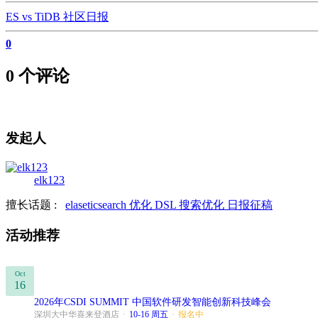
ES vs TiDB
社区日报
0
0 个评论
发起人
elk123
擅长话题 :
elaseticsearch
优化
DSL
搜索优化
日报征稿
活动推荐
Oct
16
2026年CSDI SUMMIT 中国软件研发智能创新科技峰会
深圳大中华喜来登酒店
·
10-16 周五
·
报名中