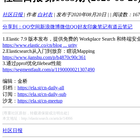
社区日报
| 作者
白衬衣
| 发布于2020年08月20日 |
| 阅读数：
167
分享到：
QQ空间
新浪微博
微信
QQ好友
印象笔记
有道云笔记
1.Elastic 7.9 版本发布，提供免费的 Workplace Search 和终端
https://www.elastic.co/cn/blog ... urity
2.Elasticsearch从入门到放弃：瞎说Mapping
https://www.jianshu.com/p/b4870c90c361
3.通过pprof优化filebeat性能
https://segmentfault.com/a/1190000021307490
编辑：金桥
归档：
https://ela.st/cn-daily-all
订阅：
https://ela.st/cn-daily-sub
沙龙：
https://ela.st/cn-meetup
[尊重社区原创，转载请保留或注明出处]
本文地址：http://elasticsearch.cn/article/14066
社区日报