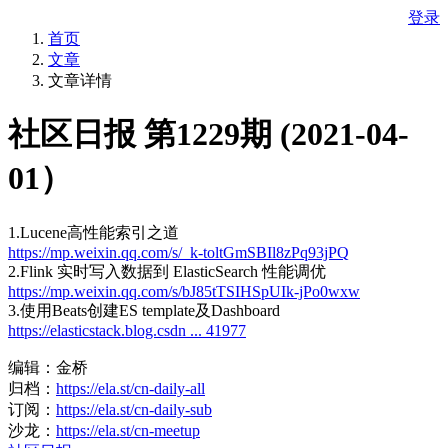
登录
首页
文章
文章详情
社区日报 第1229期 (2021-04-
01）
1.Lucene高性能索引之道
https://mp.weixin.qq.com/s/_k-toltGmSBIl8zPq93jPQ
2.Flink 实时写入数据到 ElasticSearch 性能调优
https://mp.weixin.qq.com/s/bJ85tTSIHSpUIk-jPo0wxw
3.使用Beats创建ES template及Dashboard
https://elasticstack.blog.csdn ... 41977
编辑：金桥
归档：
https://ela.st/cn-daily-all
订阅：
https://ela.st/cn-daily-sub
沙龙：
https://ela.st/cn-meetup