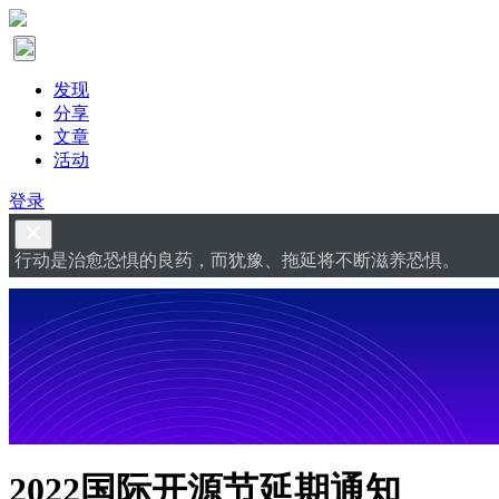
发现
分享
文章
活动
登录
行动是治愈恐惧的良药，而犹豫、拖延将不断滋养恐惧。
2022国际开源节延期通知