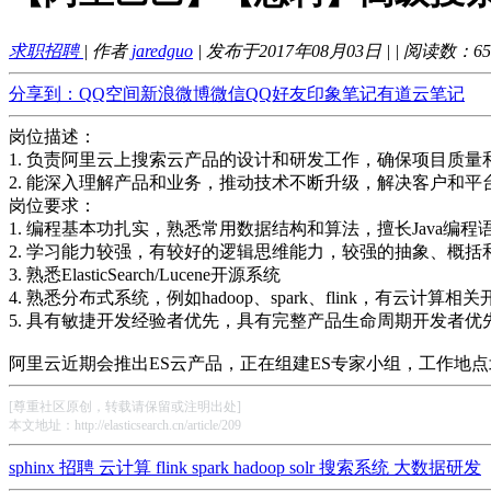
求职招聘
| 作者
jaredguo
| 发布于2017年08月03日 |
| 阅读数：
65
分享到：
QQ空间
新浪微博
微信
QQ好友
印象笔记
有道云笔记
岗位描述：
1. 负责阿里云上搜索云产品的设计和研发工作，确保项目质量
2. 能深入理解产品和业务，推动技术不断升级，解决客户和平
岗位要求：
1. 编程基本功扎实，熟悉常用数据结构和算法，擅长Java编程语言
2. 学习能力较强，有较好的逻辑思维能力，较强的抽象、概
3. 熟悉ElasticSearch/Lucene开源系统
4. 熟悉分布式系统，例如hadoop、spark、flink，有云计算
5. 具有敏捷开发经验者优先，具有完整产品生命周期开发者优
阿里云近期会推出ES云产品，正在组建ES专家小组，工作地点北京、杭州，
[尊重社区原创，转载请保留或注明出处]
本文地址：http://elasticsearch.cn/article/209
sphinx
招聘
云计算
flink
spark
hadoop
solr
搜索系统
大数据研发