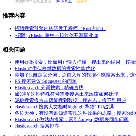
深圳大中华喜来登酒店
·
10-16 周五
·
报名中
推荐内容
招聘搜索引擎内核研发工程师（Rust方向）
[招聘] ?Elastic 邀您一起共创开源事业 ❄️
相关问题
使用es做搜索，比如用户输入柠檬，搜出来的结果，柠
Elastic对类似枚举数据的搜索性能优化
添加了ik自定义分词，之前入库的数据不能搜索出来，
ES 搜索建议 Suggester 的问题
Elasticsearch 分词搜索 - 精确查找
如%#￥这种特殊符号需要搜索出来应该如何处理
昵称搜索搜古志辉能搜到数据，搜古志，搜不到用户
elasticsearch搜索大文档时highlight导致CPU占满
各位大神，有没有谁知道实现这种效果的思路：搜索bed关键词
Elasticsearch做站内搜索，索引与mysql数据表同步问题
elasticsearch 搜索排序