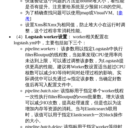
快速验证这个问题的方法是double堆大小，看性能
是否有提升。注意要给系统至少预留1GB的空间。
为了精确查找问题可以使用jmap或VisualVM。[
参
考
]
设置Xms和Xmx为相同值，防止堆大小在运行时调
整，这个过程非常消耗性能。
（4）
Logstash worker设置
： worker相关配置在
logstash.yml中，主要包括如下三个：
pipeline.workers
： 该参数用以指定Logstash中执行
filter和output的线程数，当如果发现CPU使用率尚
未达到上限，可以通过调整该参数，为Logstash提
供更高的性能。建议将Worker数设置适当超过CPU
核数可以减少IO等待时间对处理过程的影响。实
际调优中可以先通过-w指定该参数，当确定好数
值后再写入配置文件中。
pipeline.batch.size
: 该指标用于指定单个worker线程
一次性执行flilter和output的event批量数。增大该值
可以减少IO次数，提高处理速度，但是也以为这
增加内存等资源的消耗。当与Elasticsearch联用
时，该值可以用于指定Elasticsearch一次bluck操作
的大小。
pipeline.batch.delay
: 该指标用于指定worker等待时