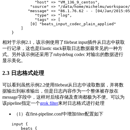
              "host" => "VM_136_9_centos",

            "source" => "/data/home/michelmu/workspace/
           "message" => "86.1.76.62 - - [04/Jan/2015:05
              "type" => "log",

              "tags" => [

            [0] "beats_input_codec_plain_applied"

        ]

    }
相对于示例2.1，该示例使用了filebeat input插件从日志中获取
一行记录，这也是Elastic stack获取日志数据最常见的一种方
式。另外该示例还采用了rubydebug codec 对输出的数据进行
显示美化。
2.3 日志格式处理
可以看到虽然示例2.2使用filebeat从日志中读取数据，并将数
据输出到标准输出，但是日志内容作为一个整体被存放在
message字段中，这样对后续存储及查询都极为不便。可以为
该pipeline指定一个
grok filter
来对日志格式进行处理
（1）在first-pipeline.conf中增加filter配置如下
    input {

        beats {
