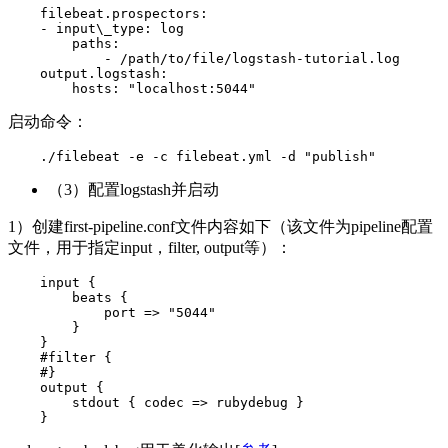
    filebeat.prospectors:

    - input\_type: log

        paths:

            - /path/to/file/logstash-tutorial.log 

    output.logstash:

        hosts: "localhost:5044"
启动命令：
    ./filebeat -e -c filebeat.yml -d "publish"
（3）配置logstash并启动
1）创建first-pipeline.conf文件内容如下（该文件为pipeline配置
文件，用于指定input，filter, output等）：
    input {

        beats {

            port => "5044"

        }

    }

    #filter {

    #}

    output {

        stdout { codec => rubydebug }

    }