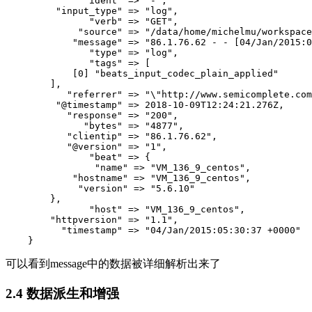
              "ident" => "-",

         "input_type" => "log",

               "verb" => "GET",

             "source" => "/data/home/michelmu/workspace
            "message" => "86.1.76.62 - - [04/Jan/2015:0
               "type" => "log",

               "tags" => [

            [0] "beats_input_codec_plain_applied"

        ],

           "referrer" => "\"http://www.semicomplete.com
         "@timestamp" => 2018-10-09T12:24:21.276Z,

           "response" => "200",

              "bytes" => "4877",

           "clientip" => "86.1.76.62",

           "@version" => "1",

               "beat" => {

                "name" => "VM_136_9_centos",

            "hostname" => "VM_136_9_centos",

             "version" => "5.6.10"

        },

               "host" => "VM_136_9_centos",

        "httpversion" => "1.1",

          "timestamp" => "04/Jan/2015:05:30:37 +0000"

    }
可以看到message中的数据被详细解析出来了
2.4 数据派生和增强