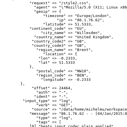
            "request" => "/style2.css",

              "agent" => "\"Mozilla/5.0 (X11; Linux x86
              "geoip" => {

                  "timezone" => "Europe/London",

                        "ip" => "86.1.76.62",

                  "latitude" => 51.5333,

            "continent_code" => "EU",

                 "city_name" => "Willesden",

              "country_name" => "United Kingdom",

             "country_code2" => "GB",

             "country_code3" => "GB",

               "region_name" => "Brent",

                  "location" => {

                "lon" => -0.2333,

                "lat" => 51.5333

            },

               "postal_code" => "NW10",

               "region_code" => "BEN",

                 "longitude" => -0.2333

        },

             "offset" => 24464,

               "auth" => "-",

              "ident" => "-",

         "input_type" => "log",

               "verb" => "GET",

             "source" => "/data/home/michelmu/workspace
            "message" => "86.1.76.62 - - [04/Jan/2015:0
               "type" => "log",

               "tags" => [

            [0] "beats_input_codec_plain_applied"
