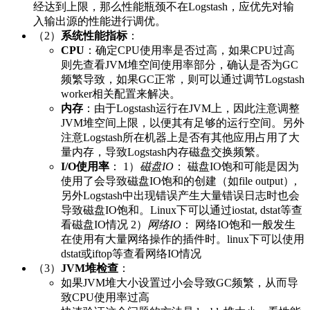
经达到上限，那么性能瓶颈不在Logstash，应优先对输
入输出源的性能进行调优。
（2）
系统性能指标
：
CPU
：确定CPU使用率是否过高，如果CPU过高
则先查看JVM堆空间使用率部分，确认是否为GC
频繁导致，如果GC正常，则可以通过调节Logstash
worker相关配置来解决。
内存
：由于Logstash运行在JVM上，因此注意调整
JVM堆空间上限，以便其有足够的运行空间。另外
注意Logstash所在机器上是否有其他应用占用了大
量内存，导致Logstash内存磁盘交换频繁。
I/O使用率
： 1）
磁盘IO
： 磁盘IO饱和可能是因为
使用了会导致磁盘IO饱和的创建（如file output）,
另外Logstash中出现错误产生大量错误日志时也会
导致磁盘IO饱和。Linux下可以通过iostat, dstat等查
看磁盘IO情况 2）
网络IO
： 网络IO饱和一般发生
在使用有大量网络操作的插件时。linux下可以使用
dstat或iftop等查看网络IO情况
（3）
JVM堆检查
：
如果JVM堆大小设置过小会导致GC频繁，从而导
致CPU使用率过高