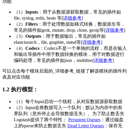
功能
（1）
Inputs
：用于从数据源获取数据，常见的插件如
file, syslog, redis, beats 等[
详细参考
]
（2）
Filters
：用于处理数据如格式转换，数据派生等，
常见的插件如grok, mutate, drop, clone, geoip等[
详细参考
]
（3）
Outputs
：用于数据输出，常见的插件如
elastcisearch，file, graphite, statsd等[
详细参考
]
（4）
Codecs
：Codecs不是一个单独的流程，而是在输入
和输出等插件中用于数据转换的模块，用于对数据进行
编码处理，常见的插件如json，multiline[
详细参考
]
可以点击每个模块后面的_详细参考_链接了解该模块的插件列
表及对应功能
1.2 执行模型：
（1）每个Input启动一个线程，从对应数据源获取数据
（2）Input会将数据写入一个队列：默认为内存中的有
界队列（意外停止会导致数据丢失）。为了防止数丢失
Logstash提供了两个特性：
Persistent Queues
：通过磁盘
上的queue来防止数据丢失
Dead Letter Queues
：保存无