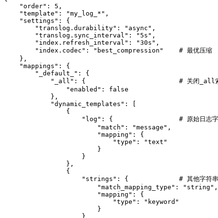
    "order": 5,

    "template": "my_log_*",

    "settings": {

        "translog.durability": "async",

        "translog.sync_interval": "5s",

        "index.refresh_interval": "30s",

        "index.codec": "best_compression"    # 最优压缩

    },

    "mappings": {

        "_default_": {

            "_all": {                        # 关闭_all
                "enabled": false

            },

            "dynamic_templates": [

                {

                    "log": {                 # 原始
                        "match": "message",

                        "mapping": {

                            "type": "text"

                        }

                    }

                },

                {

                    "strings": {             # 其他
                        "match_mapping_type": "string",

                        "mapping": {

                            "type": "keyword"

                        }

                    }
