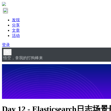
发现
分享
文章
活动
登录
悟空，拿我的打狗棒来
Day 12 - Elasticsearch日