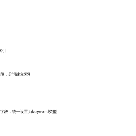
索引

日志字段，分词建立索引

字符串字段，统一设置为keyword类型
