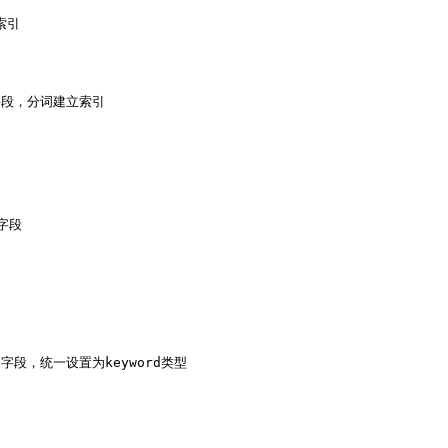
索引

日志字段，分词建立索引

字段

字符串字段，统一设置为keyword类型
