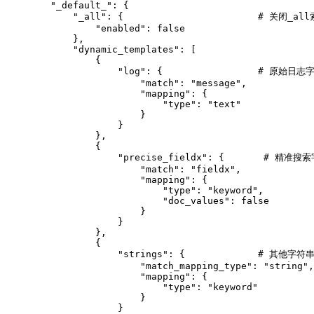
        "_default_": {

            "_all": {                        # 关闭_all
                "enabled": false

            },

            "dynamic_templates": [

                {

                    "log": {                 # 原始
                        "match": "message",

                        "mapping": {

                            "type": "text"

                        }

                    }

                },

                {

                    "precise_fieldx": {       # 精准搜索
                        "match": "fieldx",

                        "mapping": {

                            "type": "keyword",

                            "doc_values": false

                        }

                    }

                },

                {

                    "strings": {             # 其他
                        "match_mapping_type": "string",

                        "mapping": {

                            "type": "keyword"

                        }

                    }
