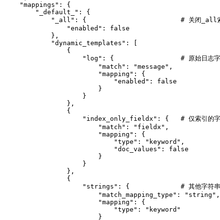
    "mappings": {

        "_default_": {

            "_all": {                        # 关闭_all
                "enabled": false

            },

            "dynamic_templates": [

                {

                    "log": {                 # 原始日
                        "match": "message",

                        "mapping": {

                            "enabled": false

                        }

                    }

                },

                {

                    "index_only_fieldx": {   # 仅
                        "match": "fieldx",

                        "mapping": {

                            "type": "keyword",

                            "doc_values": false

                        }

                    }

                },

                {

                    "strings": {             # 其他
                        "match_mapping_type": "string",

                        "mapping": {

                            "type": "keyword"

                        }
