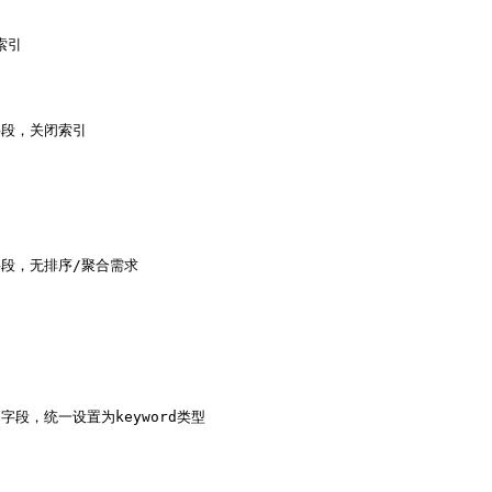
索引

志字段，关闭索引

索引的字段，无排序/聚合需求

字符串字段，统一设置为keyword类型
