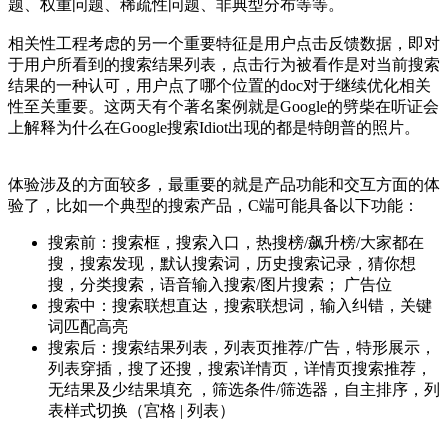
题、权重问题、稀疏性问题、非典型分布等等。
相关性工程考虑的另一个重要特征是用户点击反馈数据，即对
于用户所看到的搜索结果列表，点击行为被看作是对当前搜索
结果的一种认可，用户点了哪个位置的doc对于继续优化相关
性至关重要。这两天有个著名案例就是Google的劈柴在听证会
上解释为什么在Google搜索Idiot出现的都是特朗普的照片。
体验涉及的方面较多，最重要的就是产品功能和交互方面的体
验了，比如一个典型的搜索产品，C端可能具备以下功能：
搜索前：搜索框，搜索入口，热搜榜/飙升榜/大家都在
搜，搜索发现，默认搜索词，历史搜索记录，猜你想
搜，分类搜索，语音输入搜索/图片搜索； 广告位
搜索中：搜索联想直达，搜索联想词，输入纠错，关键
词匹配高亮
搜索后：搜索结果列表，列表页推荐/广告，特形展示，
列表穿插，搜了还搜，搜索详情页，详情页搜索推荐，
无结果及少结果填充 ，筛选条件/筛选器，自主排序，列
表样式切换（宫格 | 列表）