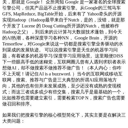
关，那就是 Google ! 众所周知 Google 是一家著名的全球搜索
引擎公司，但其产品远不止搜索引擎。从Google的三驾马车
GFS, MapReduce, BigTable开始，后来有了 Yahoo牵头的开源
实现Hadoop（Hadoop最早来自于Nutch，是的，没错，就是那
个开发了 Lucene 的 Doug Cutting所开源的Nutch，他被称作
Hadoop之父），到后来的云计算与大数据技术蓬勃，到今天
的AI热潮，各种深度学习各种NN， Google Brain，开源的
Tensorflow，对Google来说这一切都是搜索引擎业务驱动的水
到渠成的发展轨迹。 可以说搜索引擎是天生的机器学习问
题，有着诸多的机器学习/深度学习应用场景。这里顺便DISS
下一些眼高手低的迷糊党，互联网圈儿曾有人遇到求职者表示
想做AI，却不做搜索不做推荐不做广告！（本人内心：你咋
不上天呢！请记住AI is a buzzword. ）当今的互联网或移动互
联网，搜索、推荐与广告是三大典型的所谓AI应用落地方
向，其他的也有但并未发展成熟，至少还没有成熟的变现模
式；而这三者或多或少有些交集，搜索几乎是最基础的一个，
比如推荐也需要建立索引，需要检索TOP N，搜索广告也需要
做召回和排序。
如果我们把搜索引擎的核心模型简化下，其实主要是在解决三
大类问题：