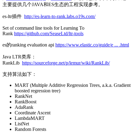
主要提供几个JAVA和ES生态的工程实现参考。
es-ltr插件
http://es-learn-to-rank.labs.o19s.com/
Set of command line tools for Learning To
Rank
https://github.com/SeaseLtd/ltr-tools
es的ranking evaluation api
https://www.elastic.co/guide/e ... .html
Java LTR类库：
RankLib
https://sourceforge.net/p/lemur/wiki/RankLib/
支持算法如下：
MART (Multiple Additive Regression Trees, a.k.a. Gradient
boosted regression tree)
RankNet
RankBoost
AdaRank
Coordinate Ascent
LambdaMART
ListNet
Random Forests