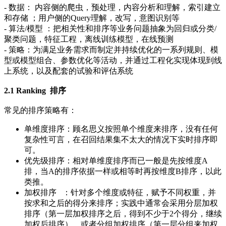
- 数据： 内容侧的爬虫，预处理，内容分析和理解，索引建立
和存储 ；用户侧的Query理解，改写，意图识别等
- 算法/模型 ：把相关性和排序等业务问题抽象为回归或分类/
聚类问题，特征工程，离线训练模型，在线预测
- 策略：为满足业务需求而制定并持续优化的一系列规则、模
型或模型组合、参数优化等活动，并通过工程化实现体现到线
上系统，以及配套的试验和评估系统
2.1 Ranking 排序
常见的排序策略有：
单维度排序：顾名思义按照单个维度来排序，没有任何
复杂性可言，在召回结果集不太大的情况下实时排序即
可。
优先级排序：相对单维度排序而已一般是先按维度A
排，当A的排序依据一样或相等时再按维度B排序，以此
类推。
加权排序 ：针对多个维度或特征，赋予不同权重，并
按求和之后的得分来排序；实践中通常会采用分层加权
排序（第一层加权排序之后，得到不少于2个得分，继续
加权后排序），或者分组加权排序（第一层分组来加权