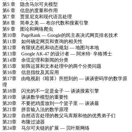
第5 章 隐含马尔可夫模型
第6 章 信息的度量和作用
第7 章 贾里尼克和现代语言处理
第8 章 简单之美 — 布尔代数和搜索引擎
第9 章 图论和网络爬虫
第10章 PageRank — Google的民主表决式网页排名技术
第11章 如何确定网页和查询的相关性
第12章 有限状态机和动态规划 — 地图与本地
第13章 Google AK-47 的设计者 — 阿米特· 辛格博士
第14章 余弦定理和新闻的分类
第15章 矩阵运算和文本处理中的两个分类问题
第16章 信息指纹及其应用
第17章 由电视剧《暗算》所想到的 — 谈谈密码学的数学原
理
第18章 闪光的不一定是金子 — 谈谈搜索引擎
第19章 谈谈数学模型的重要性
第20章 不要把鸡蛋放到一个篮子里 — 谈谈最
第21章 拼音输入法的数学原理
第22章 自然语言处理的教父马库斯和他的优秀弟子们
第23章 布隆过滤器
第24章 马尔可夫链的扩展 — 贝叶斯网络