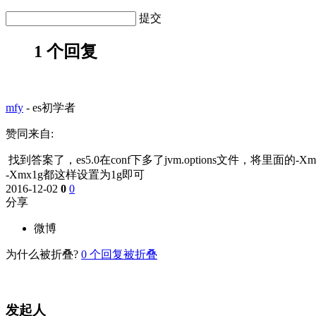
提交
1 个回复
mfy
-
es初学者
赞同来自:
找到答案了，es5.0在conf下多了jvm.options文件，将里面的-Xm
-Xmx1g都这样设置为1g即可
2016-12-02
0
0
分享
微博
为什么被折叠?
0
个回复被折叠
发起人