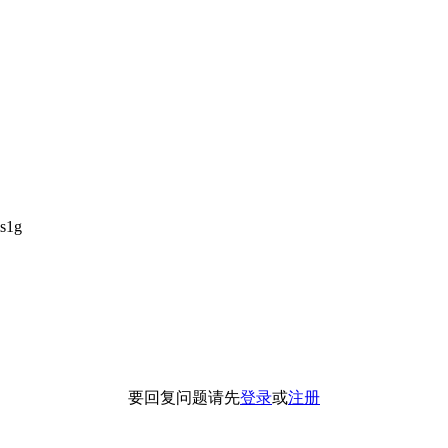
s1g
要回复问题请先
登录
或
注册