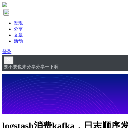
发现
分享
文章
活动
登录
要不要也来分享分享一下啊
logstash消费kafka，日志顺