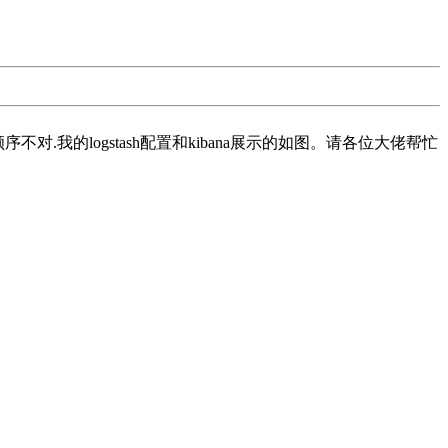
顺序不对.我的logstash配置和kibana展示的如图。请各位大佬帮忙