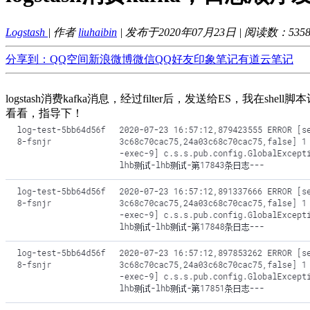
Logstash
| 作者
liuhaibin
| 发布于2020年07月23日 | 阅读数：
535
分享到：
QQ空间
新浪微博
微信
QQ好友
印象笔记
有道云笔记
logstash消费kafka消息，经过filter后，发送给ES，我在
看看，指导下！