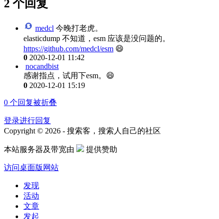
2 个回复
medcl
今晚打老虎。
elasticdump 不知道，esm 应该是没问题的。
https://github.com/medcl/esm
😄
0
2020-12-01 11:42
nocandbist
感谢指点，试用下esm。😄
0
2020-12-01 15:19
0
个回复被折叠
登录进行回复
Copyright © 2026 - 搜索客，搜索人自己的社区
本站服务器及带宽由
提供赞助
访问桌面版网站
发现
活动
文章
发起