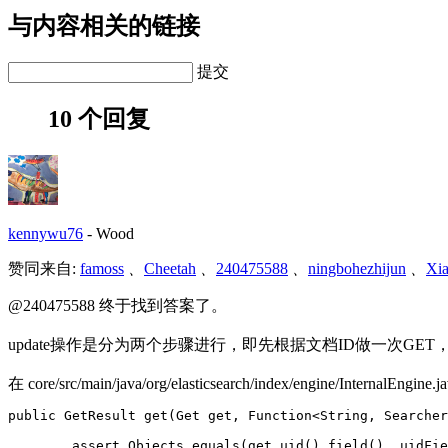
与内容相关的链接
提交
10 个回复
kennywu76
-
Wood
赞同来自:
famoss
、
Cheetah
、
240475588
、
ningbohezhijun
、
Xi
@240475588 终于找到答案了。
update操作是分为两个步骤进行，即先根据文档ID做一次G
在 core/src/main/java/org/elasticsearch/index/engin
public GetResult get(Get get, Function<String, Searcher
        assert Objects.equals(get.uid().field(), uidFie