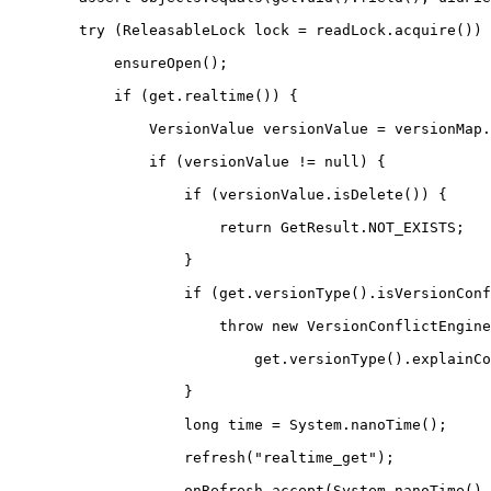
        try (ReleasableLock lock = readLock.acquire()) 
            ensureOpen();
            if (get.realtime()) {
                VersionValue versionValue = versionMap.
                if (versionValue != null) {
                    if (versionValue.isDelete()) {
                        return GetResult.NOT_EXISTS;
                    }
                    if (get.versionType().isVersionConf
                        throw new VersionConflictEngine
                            get.versionType().explainCo
                    }
                    long time = System.nanoTime();
                    refresh("realtime_get");
                    onRefresh.accept(System.nanoTime() 