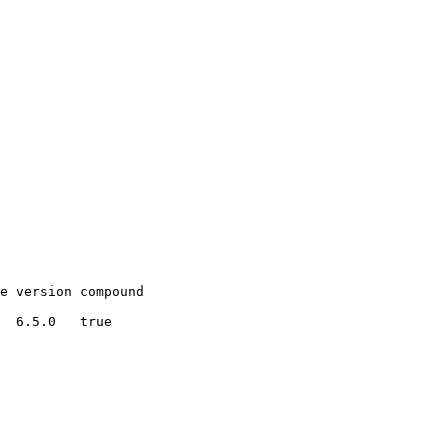
e version compound
  6.5.0   true