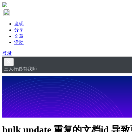
发现
分享
文章
活动
登录
三人行必有我师
bulk update 重复的文档id