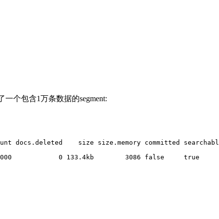
了一个包含1万条数据的segment:
unt docs.deleted    size size.memory committed searchabl
000            0 133.4kb        3086 false     true     