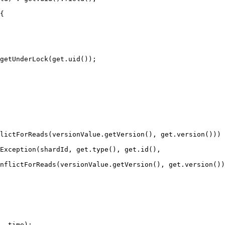
{
getUnderLock(get.uid());
lictForReads(versionValue.getVersion(), get.version())) 
Exception(shardId, get.type(), get.id(),
nflictForReads(versionValue.getVersion(), get.version())
- time);