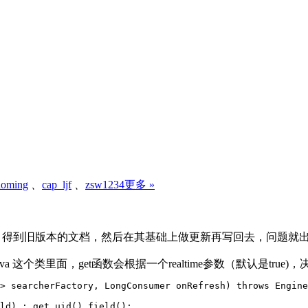
aoming
、
cap_ljf
、
zsw1234
更多 »
ET，得到旧版本的文档，然后在其基础上做更新再写回去，问题就出
e/InternalEngine.java 这个类里面，get函数会根据一个realtime参数（默认
> searcherFactory, LongConsumer onRefresh) throws Engine
ld) : get.uid().field();