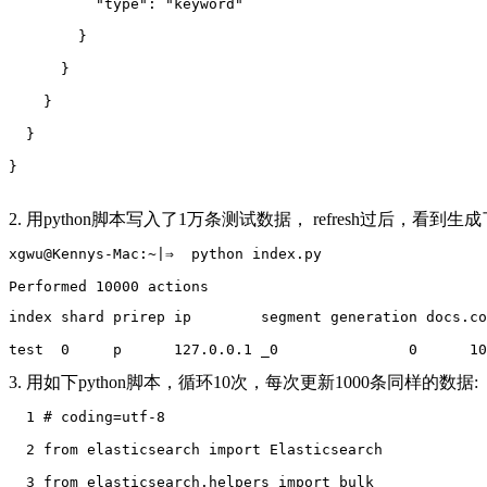
          "type": "keyword"
        }
      }
    }
  }
}
2. 用python脚本写入了1万条测试数据， refresh过后，看到生成
xgwu@Kennys-Mac:~|⇒  python index.py
Performed 10000 actions
index shard prirep ip        segment generation docs.co
test  0     p      127.0.0.1 _0               0      10
3. 用如下python脚本，循环10次，每次更新1000条同样的数据:
  1 # coding=utf-8
  2 from elasticsearch import Elasticsearch
  3 from elasticsearch.helpers import bulk