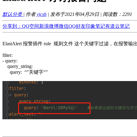
默认分类
| 作者
yjcsh
| 发布于2021年04月29日 | 阅读数：
2291
分享到：
QQ空间
新浪微博
微信
QQ好友
印象笔记
有道云笔记
ElastAlert 报警插件 rule 规则文件 这个关键字过滤
filter:
- query:
query_string:
query: “”关键字“”