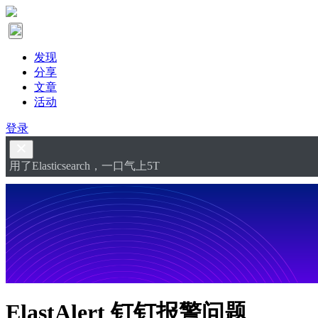
发现
分享
文章
活动
登录
用了Elasticsearch，一口气上5T
ElastAlert 钉钉报警问题