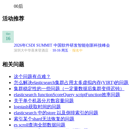
00后
活动推荐
Oct
16
2026年CSDI SUMMIT 中国软件研发智能创新科技峰会
深圳大中华喜来登酒店
·
10-16 周五
·
报名中
相关问题
这个问题有点难？
怎么解决elasticsearch集群占用太多虚拟内存(VI
集群稳定性的一些问题（一定量数据后集群变得迟钝）
elasticsearch functionScoreQuery scriptFunction效率问题
关于单个机器分片数容量问题
logstash获取时间的问题
elasticsearch 中的store 以及倒排索引的问题
索引某个shard无法恢复的问题
es scroll查询全部数据问题