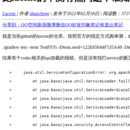
Lucene
| 作者
zhaocheng
| 发布于2022年02月18日 | 阅读数：
372
分享到：
QQ空间
新浪微博
微信
QQ好友
印象笔记
有道云笔记
就是当前github的lucene的仓库。按照官方的指定方式跑单测
./gradlew test --tests TestFSTs -Dtests.seed=122E65044F535A48 -Dtes
结果有个codec相关的spi加载的报错。但是没有找打serv
   >     java.util.ServiceConfigurationError: org.apac
   >         at java.base/java.util.ServiceLoader.fail(
   >         at java.base/java.util.ServiceLoader$LazyC
   >         at java.base/java.util.ServiceLoader$LazyC
   >         at java.base/java.util.ServiceLoader$LazyC
   >         at java.base/java.util.ServiceLoader$LazyC
   >         at java.base/java.security.AccessControlle