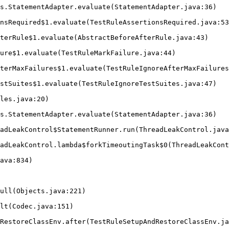
s.StatementAdapter.evaluate(StatementAdapter.java:36)
nsRequired$1.evaluate(TestRuleAssertionsRequired.java:53
terRule$1.evaluate(AbstractBeforeAfterRule.java:43)
lure$1.evaluate(TestRuleMarkFailure.java:44)
terMaxFailures$1.evaluate(TestRuleIgnoreAfterMaxFailures
stSuites$1.evaluate(TestRuleIgnoreTestSuites.java:47)
les.java:20)
s.StatementAdapter.evaluate(StatementAdapter.java:36)
adLeakControl$StatementRunner.run(ThreadLeakControl.java
adLeakControl.lambda$forkTimeoutingTask$0(ThreadLeakCont
ava:834)
ull(Objects.java:221)
lt(Codec.java:151)
RestoreClassEnv.after(TestRuleSetupAndRestoreClassEnv.ja