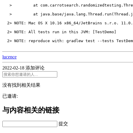
   >         at com.carrotsearch.randomizedtesting.Thre
   >         at java.base/java.lang.Thread.run(Thread.j
  2> NOTE: Mac OS X 10.16 x86_64/JetBrains s.r.o. 11.0.
  2> NOTE: All tests run in this JVM: 
[
TestDemo]
  2> NOTE: reproduce with: gradlew test --tests TestDem
lucence
2022-02-18
添加评论
没有找到相关结果
已邀请:
与内容相关的链接
提交