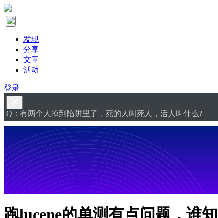
发现
分享
文章
活动
登录
Q：有两个人掉到陷阱里了，死的人叫死人，活人叫什么?
跑lucene的单测有点问题，谁