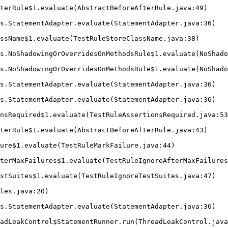
terRule$1.evaluate(AbstractBeforeAfterRule.java:49)
s.StatementAdapter.evaluate(StatementAdapter.java:36)
ssName$1.evaluate(TestRuleStoreClassName.java:38)
s.NoShadowingOrOverridesOnMethodsRule$1.evaluate(NoShado
s.NoShadowingOrOverridesOnMethodsRule$1.evaluate(NoShado
s.StatementAdapter.evaluate(StatementAdapter.java:36)
s.StatementAdapter.evaluate(StatementAdapter.java:36)
nsRequired$1.evaluate(TestRuleAssertionsRequired.java:53
terRule$1.evaluate(AbstractBeforeAfterRule.java:43)
lure$1.evaluate(TestRuleMarkFailure.java:44)
terMaxFailures$1.evaluate(TestRuleIgnoreAfterMaxFailures
stSuites$1.evaluate(TestRuleIgnoreTestSuites.java:47)
les.java:20)
s.StatementAdapter.evaluate(StatementAdapter.java:36)
adLeakControl$StatementRunner.run(ThreadLeakControl.java