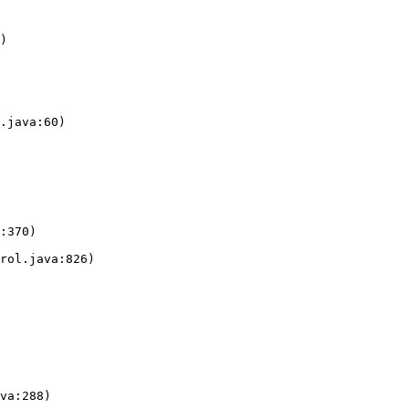
)
.java:60)
:370)
rol.java:826)
va:288)