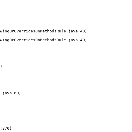
wingOrOverridesOnMethodsRule.java:40)
wingOrOverridesOnMethodsRule.java:40)
)
.java:60)
:370)