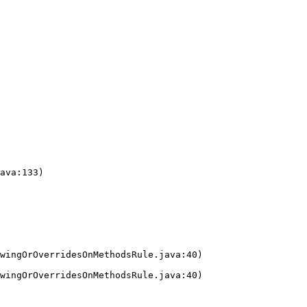
ava:133)
wingOrOverridesOnMethodsRule.java:40)
wingOrOverridesOnMethodsRule.java:40)