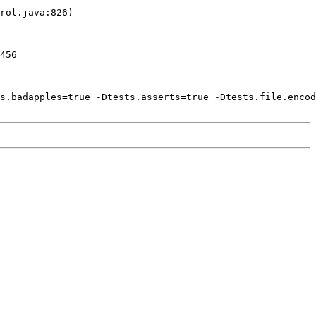
rol.java:826)
456
s.badapples=true -Dtests.asserts=true -Dtests.file.encod