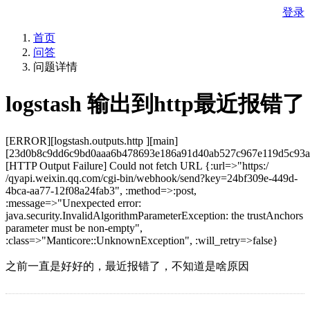
登录
首页
问答
问题详情
logstash 输出到http最近报错了
[ERROR][logstash.outputs.http ][main]
[23d0b8c9dd6c9bd0aaa6b478693e186a91d40ab527c967e119d5c93a
[HTTP Output Failure] Could not fetch URL {:url=>"https:/
/qyapi.weixin.qq.com/cgi-bin/webhook/send?key=24bf309e-449d-
4bca-aa77-12f08a24fab3", :method=>:post,
:message=>"Unexpected error:
java.security.InvalidAlgorithmParameterException: the trustAnchors
parameter must be non-empty",
:class=>"Manticore::UnknownException", :will_retry=>false}
之前一直是好好的，最近报错了，不知道是啥原因