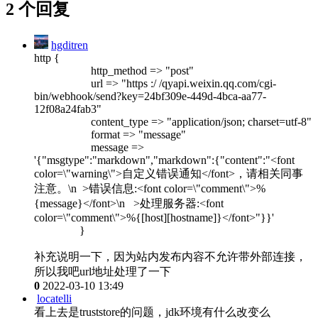
2 个回复
hgditren
http {
http_method => "post"
url => "https :/ /qyapi.weixin.qq.com/cgi-
bin/webhook/send?key=24bf309e-449d-4bca-aa77-
12f08a24fab3"
content_type => "application/json; charset=utf-8"
format => "message"
message =>
'{"msgtype":"markdown","markdown":{"content":"<font
color=\"warning\">自定义错误通知</font>，请相关同事
注意。\n >错误信息:<font color=\"comment\">%
{message}</font>\n >处理服务器:<font
color=\"comment\">%{[host][hostname]}</font>"}}'
}
补充说明一下，因为站内发布内容不允许带外部连接，
所以我吧url地址处理了一下
0
2022-03-10 13:49
locatelli
看上去是truststore的问题，jdk环境有什么改变么